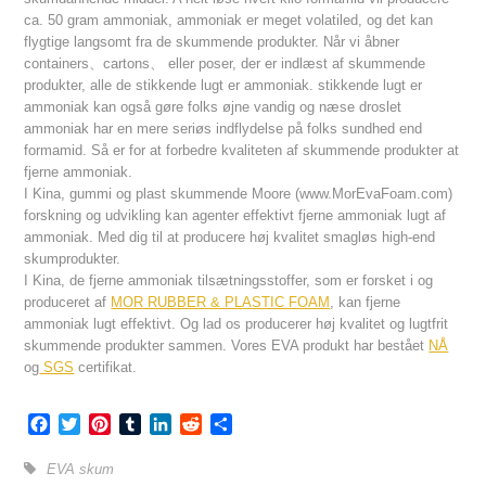
ca. 50 gram ammoniak, ammoniak er meget volatiled, og det kan
flygtige langsomt fra de skummende produkter. Når vi åbner
containers、cartons、 eller poser, der er indlæst af skummende
produkter, alle de stikkende lugt er ammoniak. stikkende lugt er
ammoniak kan også gøre folks øjne vandig og næse droslet
ammoniak har en mere seriøs indflydelse på folks sundhed end
formamid. Så er for at forbedre kvaliteten af skummende produkter at
fjerne ammoniak.
I Kina, gummi og plast skummende Moore (www.MorEvaFoam.com)
forskning og udvikling kan agenter effektivt fjerne ammoniak lugt af
ammoniak. Med dig til at producere høj kvalitet smagløs high-end
skumprodukter.
I Kina, de fjerne ammoniak tilsætningsstoffer, som er forsket i og
produceret af
MOR RUBBER & PLASTIC FOAM
, kan fjerne
ammoniak lugt effektivt. Og lad os producerer høj kvalitet og lugtfrit
skummende produkter sammen. Vores EVA produkt har bestået
NÅ
og
SGS
certifikat.
Facebook
Twitter
Pinterest
Tumblr
LinkedIn
Reddit
Share
EVA skum