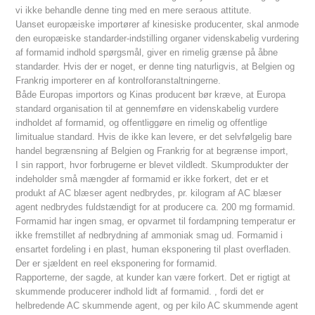
vi ikke behandle denne ting med en mere seraous attitute.
Uanset europæiske importører af kinesiske producenter, skal anmode
den europæiske standarder-indstilling organer videnskabelig vurdering
af formamid indhold spørgsmål, giver en rimelig grænse på åbne
standarder. Hvis der er noget, er denne ting naturligvis, at Belgien og
Frankrig importerer en af kontrolforanstaltningerne.
Både Europas importors og Kinas producent bør kræve, at Europa
standard organisation til at gennemføre en videnskabelig vurdere
indholdet af formamid, og offentliggøre en rimelig og offentlige
limitualue standard. Hvis de ikke kan levere, er det selvfølgelig bare
handel begrænsning af Belgien og Frankrig for at begrænse import,
I sin rapport, hvor forbrugerne er blevet vildledt. Skumprodukter der
indeholder små mængder af formamid er ikke forkert, det er et
produkt af AC blæser agent nedbrydes, pr. kilogram af AC blæser
agent nedbrydes fuldstændigt for at producere ca. 200 mg formamid.
Formamid har ingen smag, er opvarmet til fordampning temperatur er
ikke fremstillet af nedbrydning af ammoniak smag ud. Formamid i
ensartet fordeling i en plast, human eksponering til plast overfladen.
Der er sjældent en reel eksponering for formamid.
Rapporterne, der sagde, at kunder kan være forkert. Det er rigtigt at
skummende producerer indhold lidt af formamid. , fordi det er
helbredende AC skummende agent, og per kilo AC skummende agent