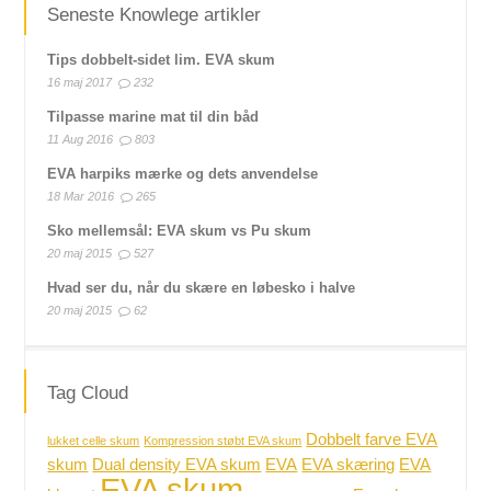
Seneste Knowlege artikler
Tips dobbelt-sidet lim. EVA skum
16 maj 2017
232
Tilpasse marine mat til din båd
11 Aug 2016
803
EVA harpiks mærke og dets anvendelse
18 Mar 2016
265
Sko mellemsål: EVA skum vs Pu skum
20 maj 2015
527
Hvad ser du, når du skære en løbesko i halve
20 maj 2015
62
Tag Cloud
Dobbelt farve EVA
lukket celle skum
Kompression støbt EVA skum
skum
Dual density EVA skum
EVA
EVA skæring
EVA
EVA skum