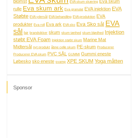
blomst
Eva skum
EVA skum skæring
Eva skum ark
EVA
rulle
EVA injektion
Eva granulat
Støbte
EVA
EVA ydersål
EVA behandling
EVA produktion
EVA
Eva Sko sål
produkter
Eva ark
Eva roll
EVA sko
sål
Injektion
skum
fair
brandsikker
skum tæthed
skum blødhed
støbt EVA Foam
Marine Mat
Injektion støbt skum
Midtersål
PE-skum
nyt produkt
åbne celle skum
Producerer
PVC SÅL
Gummi eneste
Producerer EVA skum
GUMMI
XPE SKUM
Yoga måtten
Løbesko
sko eneste
svamp
Sponsor