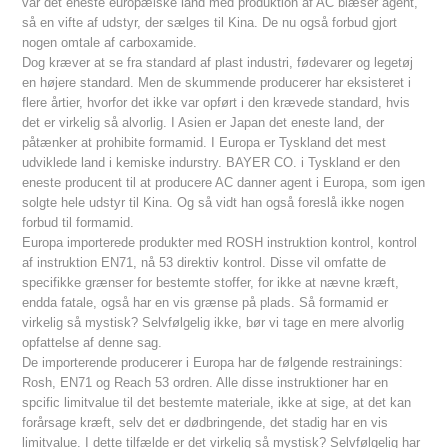
var det eneste europæiske land med produktion af AC blæser agent,
så en vifte af udstyr, der sælges til Kina. De nu også forbud gjort
nogen omtale af carboxamide.
Dog kræver at se fra standard af plast industri, fødevarer og legetøj
en højere standard. Men de skummende producerer har eksisteret i
flere årtier, hvorfor det ikke var opført i den krævede standard, hvis
det er virkelig så alvorlig. I Asien er Japan det eneste land, der
påtænker at prohibite formamid. I Europa er Tyskland det mest
udviklede land i kemiske indurstry. BAYER CO. i Tyskland er den
eneste producent til at producere AC danner agent i Europa, som igen
solgte hele udstyr til Kina. Og så vidt han også foreslå ikke nogen
forbud til formamid.
Europa importerede produkter med ROSH instruktion kontrol, kontrol
af instruktion EN71, nå 53 direktiv kontrol. Disse vil omfatte de
specifikke grænser for bestemte stoffer, for ikke at nævne kræft,
endda fatale, også har en vis grænse på plads. Så formamid er
virkelig så mystisk? Selvfølgelig ikke, bør vi tage en mere alvorlig
opfattelse af denne sag.
De importerende producerer i Europa har de følgende restrainings:
Rosh, EN71 og Reach 53 ordren. Alle disse instruktioner har en
spcific limitvalue til det bestemte materiale, ikke at sige, at det kan
forårsage kræft, selv det er dødbringende, det stadig har en vis
limitvalue. I dette tilfælde er det virkelig så mystisk? Selvfølgelig har