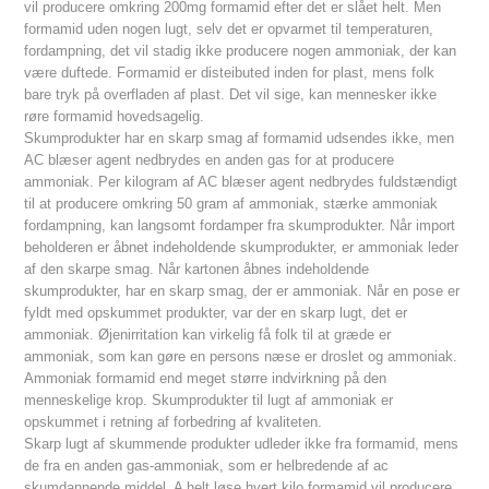
vil producere omkring 200mg formamid efter det er slået helt. Men
formamid uden nogen lugt, selv det er opvarmet til temperaturen,
fordampning, det vil stadig ikke producere nogen ammoniak, der kan
være duftede. Formamid er disteibuted inden for plast, mens folk
bare tryk på overfladen af plast. Det vil sige, kan mennesker ikke
røre formamid hovedsagelig.
Skumprodukter har en skarp smag af formamid udsendes ikke, men
AC blæser agent nedbrydes en anden gas for at producere
ammoniak. Per kilogram af AC blæser agent nedbrydes fuldstændigt
til at producere omkring 50 gram af ammoniak, stærke ammoniak
fordampning, kan langsomt fordamper fra skumprodukter. Når import
beholderen er åbnet indeholdende skumprodukter, er ammoniak leder
af den skarpe smag. Når kartonen åbnes indeholdende
skumprodukter, har en skarp smag, der er ammoniak. Når en pose er
fyldt med opskummet produkter, var der en skarp lugt, det er
ammoniak. Øjenirritation kan virkelig få folk til at græde er
ammoniak, som kan gøre en persons næse er droslet og ammoniak.
Ammoniak formamid end meget større indvirkning på den
menneskelige krop. Skumprodukter til lugt af ammoniak er
opskummet i retning af forbedring af kvaliteten.
Skarp lugt af skummende produkter udleder ikke fra formamid, mens
de fra en anden gas-ammoniak, som er helbredende af ac
skumdannende middel. A helt løse hvert kilo formamid vil producere