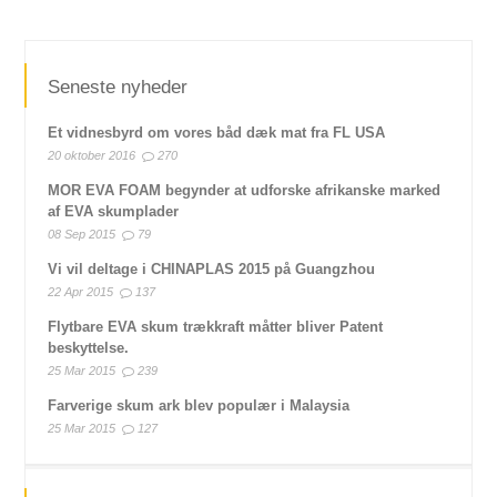
Seneste nyheder
Et vidnesbyrd om vores båd dæk mat fra FL USA
20 oktober 2016
270
MOR EVA FOAM begynder at udforske afrikanske marked
af EVA skumplader
08 Sep 2015
79
Vi vil deltage i CHINAPLAS 2015 på Guangzhou
22 Apr 2015
137
Flytbare EVA skum trækkraft måtter bliver Patent
beskyttelse.
25 Mar 2015
239
Farverige skum ark blev populær i Malaysia
25 Mar 2015
127