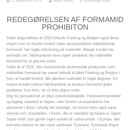
22 september 2014
Martin Hung
Knowledge Base
REDEGØRELSEN AF FORMAMID
PROHIBITON
Siden begyndelsen af 2010 forbyde Frankrig og Belgien også deres
import som en handel kontrol siden skumprodukter indeholdende
formamid, har nogle indvirkning på markedet. Mange kunder har
anmodet om, fabrikanterne laver ingen produkter der indeholder
formamid for at placere ordrer.
Siden år af 2010, den importerende skummende producerer, som
indeholder formamid har været forbudt af både Frankrig og Belgien i
form af handel kontrol, det påvirker markedet til nogle degreen. En
masse kunder kræver fabrikanterne at pruduce formamid gratis
produkter, hvis ikke, de vil ikke afgive ordre.
Dog fra perspektivet af plast industristandarder. Fødevarestandarder
og legetøj standard er højere, men hvorfor skumprodukter har
eksisteret i årtier, virkelig det alvorlige, så hvorfor ikke også være
skrevet ind i standarden. I Asien, der er standard og højere er Japan,
Japan hidtil, ban gjorde ingen omtale af carboxamide. I Europa, den
kemiske industri er den mest udviklede Tyskland, Tysklands Bayer