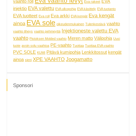
Eva vaahto levyt
vaahto roll
EVA
Eva rakeet
EVA valettu
injektio
EVA ulkopohja
EVA käsittely
EVA tuotanto
Eva kengät
EVA tuotteet
Eva arkki
Eva roll
EVA kengät
EVA sole
ainoa
vaahto
oikeudenmukainen
Tulenkestävä
Injektioneste valettu EVA
vaahto tiheys
vaahto pehmeyttä
vaahto
Meren matto
Välipohja
Pistoksen Molded vaahto
Uusi
PE-vaahto
tuote
avoin solu vaahtoa
Tuottaa
Tuottaa EVA vaahto
PVC SOLE
Pitävä kumipohja
Lenkkitossut
kengät
KUMI
XPE VAAHTO
Joogamatto
ainoa
sieni
Sponsori