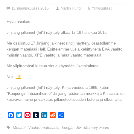
11. maaliskuussa 2015
Martin Hung
Yritysuutiset
Hyvä asiakas:
Jinjiang jalkineet (Int'l) näyttely alkaa 17 18 huhtikuu 2015.
Me osallistuu 17 Jinjiang jalkineet (Int'l) näyttely, osastollamme
kengän materiaali Hall. Esittelemme uusia kehittyneitä EVA vaahto,
muistin vaahto, XPE vaahto ja muut vaahto materiaalit.
Me vilpittömästi kutsua sinua käymään liiketoimintaa.
Noin
JIF
Jinjiang jalkineet (Int'l) näyttely, Kiina vuodesta 1999, kuten
"Kaupungin Intiaaniheimo" Jinjiang, pääoman merkkejä Kiinassa, on
kasvava maine ja vaikutus jalkineteollisuuden kotona ja ulkomailla.
Facebook
Twitter
Pinterest
Tumblr
LinkedIn
Reddit
Share
Messut
,
Vaahto materiaalit
,
kengät
,
JIF
,
Memory Foam