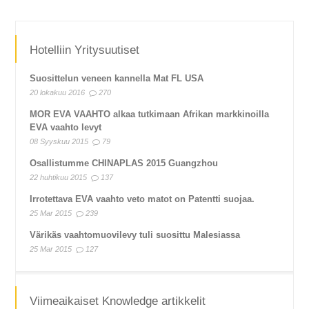
Hotelliin Yritysuutiset
Suosittelun veneen kannella Mat FL USA
20 lokakuu 2016
270
MOR EVA VAAHTO alkaa tutkimaan Afrikan markkinoilla
EVA vaahto levyt
08 Syyskuu 2015
79
Osallistumme CHINAPLAS 2015 Guangzhou
22 huhtikuu 2015
137
Irrotettava EVA vaahto veto matot on Patentti suojaa.
25 Mar 2015
239
Värikäs vaahtomuovilevy tuli suosittu Malesiassa
25 Mar 2015
127
Viimeaikaiset Knowledge artikkelit