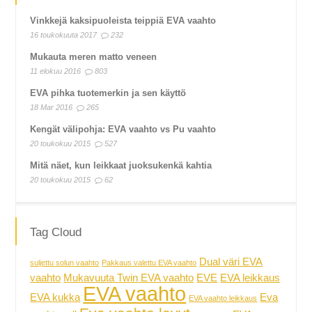
Vinkkejä kaksipuoleista teippiä EVA vaahto
16 toukokuuta 2017
232
Mukauta meren matto veneen
11 elokuu 2016
803
EVA pihka tuotemerkin ja sen käyttö
18 Mar 2016
265
Kengät välipohja: EVA vaahto vs Pu vaahto
20 toukokuu 2015
527
Mitä näet, kun leikkaat juoksukenkä kahtia
20 toukokuu 2015
62
Tag Cloud
Dual väri EVA
suljettu solun vaahto
Pakkaus valettu EVA vaahto
vaahto
Mukavuuta Twin EVA vaahto
EVE
EVA leikkaus
EVA vaahto
EVA kukka
Eva
EVA vaahto leikkaus