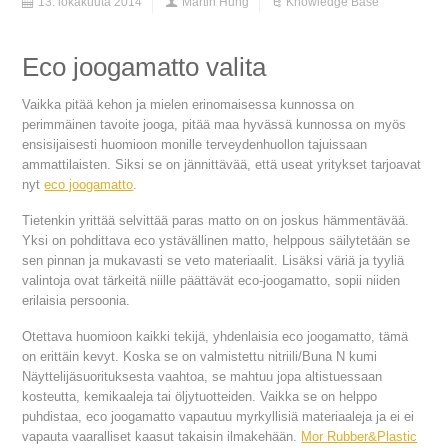
13. lokakuuta 2014
Martin Hung
Knowledge Base
Eco joogamatto valita
Vaikka pitää kehon ja mielen erinomaisessa kunnossa on
perimmäinen tavoite jooga, pitää maa hyvässä kunnossa on myös
ensisijaisesti huomioon monille terveydenhuollon tajuissaan
ammattilaisten. Siksi se on jännittävää, että useat yritykset tarjoavat
nyt
eco joogamatto
.
Tietenkin yrittää selvittää paras matto on on joskus hämmentävää.
Yksi on pohdittava eco ystävällinen matto, helppous säilytetään se
sen pinnan ja mukavasti se veto materiaalit. Lisäksi väriä ja tyyliä
valintoja ovat tärkeitä niille päättävät eco-joogamatto, sopii niiden
erilaisia persoonia.
Otettava huomioon kaikki tekijä, yhdenlaisia eco joogamatto, tämä
on erittäin kevyt. Koska se on valmistettu nitriili/Buna N kumi
Näyttelijäsuorituksesta vaahtoa, se mahtuu jopa altistuessaan
kosteutta, kemikaaleja tai öljytuotteiden. Vaikka se on helppo
puhdistaa, eco joogamatto vapautuu myrkyllisiä materiaaleja ja ei ei
vapauta vaaralliset kaasut takaisin ilmakehään.
Mor Rubber&Plastic