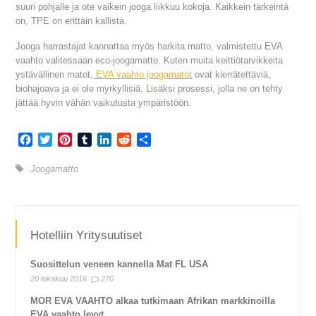
suuri pohjalle ja ote vaikein jooga liikkuu kokoja. Kaikkein tärkeintä
on, TPE on erittäin kallista.
Jooga harrastajat kannattaa myös harkita matto, valmistettu EVA
vaahto valitessaan eco-joogamatto. Kuten muita keittiötarvikkeita
ystävällinen matot,
EVA vaahto joogamatot
ovat kierrätettäviä,
biohajoava ja ei ole myrkyllisiä. Lisäksi prosessi, jolla ne on tehty
jättää hyvin vähän vaikutusta ympäristöön.
Facebook
Twitter
Pinterest
Tumblr
LinkedIn
Reddit
Share
Joogamatto
Hotelliin Yritysuutiset
Suosittelun veneen kannella Mat FL USA
20 lokakuu 2016
270
MOR EVA VAAHTO alkaa tutkimaan Afrikan markkinoilla
EVA vaahto levyt