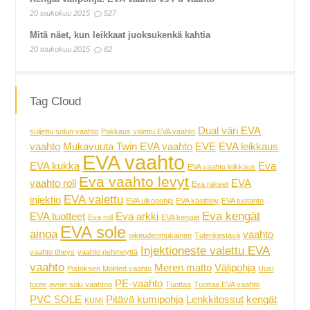
20 toukokuu 2015
527
Mitä näet, kun leikkaat juoksukenkä kahtia
20 toukokuu 2015
62
Tag Cloud
Dual väri EVA
suljettu solun vaahto
Pakkaus valettu EVA vaahto
vaahto
Mukavuuta Twin EVA vaahto
EVE
EVA leikkaus
EVA vaahto
EVA kukka
Eva
EVA vaahto leikkaus
Eva vaahto levyt
vaahto roll
EVA
Eva rakeet
EVA valettu
injektio
EVA ulkopohja
EVA käsittely
EVA tuotanto
Eva kengät
EVA tuotteet
Eva arkki
Eva roll
EVA kengät
EVA sole
ainoa
vaahto
oikeudenmukainen
Tulenkestävä
Injektioneste valettu EVA
vaahto tiheys
vaahto pehmeyttä
vaahto
Meren matto
Välipohja
Pistoksen Molded vaahto
Uusi
PE-vaahto
tuote
avoin solu vaahtoa
Tuottaa
Tuottaa EVA vaahto
PVC SOLE
Pitävä kumipohja
Lenkkitossut
kengät
KUMI