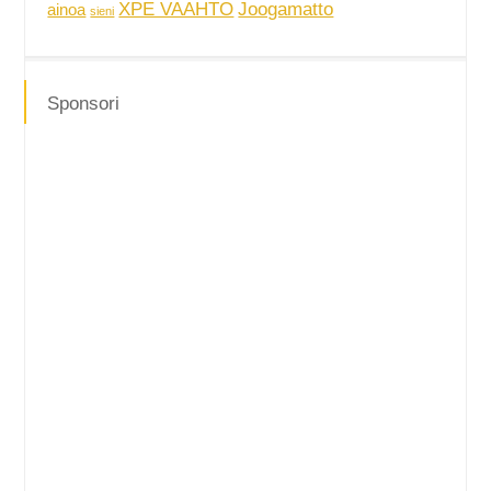
XPE VAAHTO
Joogamatto
ainoa
sieni
Sponsori