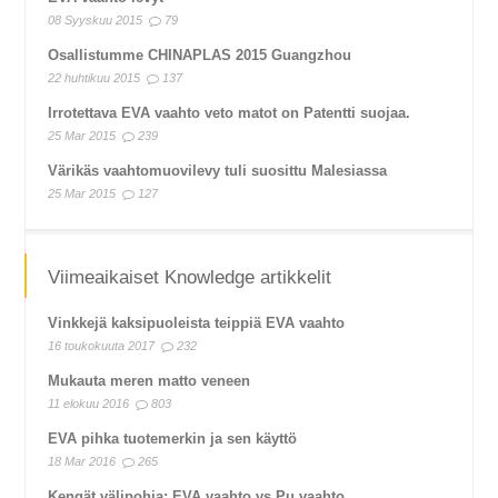
08 Syyskuu 2015
79
Osallistumme CHINAPLAS 2015 Guangzhou
22 huhtikuu 2015
137
Irrotettava EVA vaahto veto matot on Patentti suojaa.
25 Mar 2015
239
Värikäs vaahtomuovilevy tuli suosittu Malesiassa
25 Mar 2015
127
Viimeaikaiset Knowledge artikkelit
Vinkkejä kaksipuoleista teippiä EVA vaahto
16 toukokuuta 2017
232
Mukauta meren matto veneen
11 elokuu 2016
803
EVA pihka tuotemerkin ja sen käyttö
18 Mar 2016
265
Kengät välipohja: EVA vaahto vs Pu vaahto