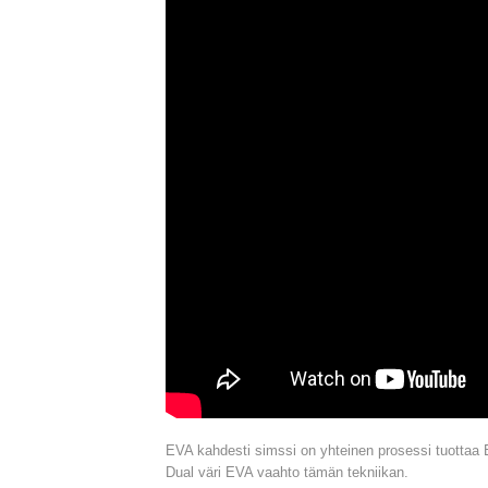
EVA kahdesti simssi on yhteinen prosessi tuottaa 
Dual väri EVA vaahto tämän tekniikan.