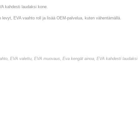
VA kahdesti laudaksi kone.
 levyt, EVA vaahto roll ja lisää OEM-palvelua, kuten vähentämällä.
ahto
,
EVA valettu
,
EVA muovaus
,
Eva kengät ainoa
,
EVA kahdesti laudaksi