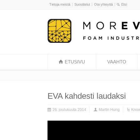
Tietoja meistä
Suosittelut
Ota yhteyttä
ETUSIVU
VAAHTO
EVA kahdesti laudaksi
26. joulukuuta 2014
Martin Hung
Know