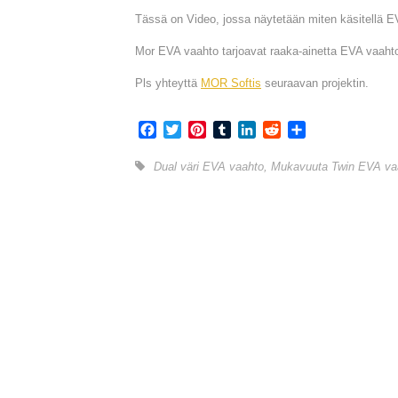
Tässä on Video, jossa näytetään miten käsitellä E
Mor EVA vaahto tarjoavat raaka-ainetta EVA vaahto
Pls yhteyttä
MOR Softis
seuraavan projektin.
Facebook
Twitter
Pinterest
Tumblr
LinkedIn
Reddit
Share
Dual väri EVA vaahto
,
Mukavuuta Twin EVA va