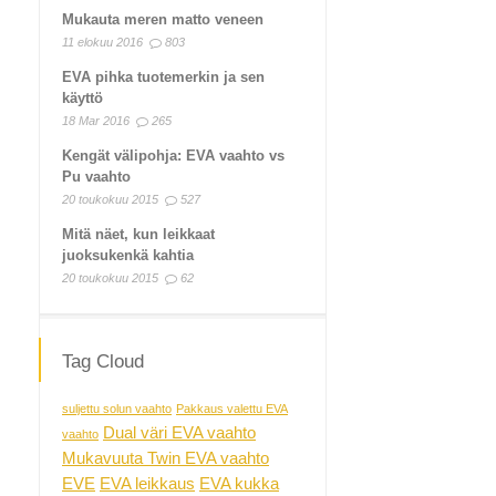
Mukauta meren matto veneen
11 elokuu 2016
803
EVA pihka tuotemerkin ja sen
käyttö
18 Mar 2016
265
Kengät välipohja: EVA vaahto vs
Pu vaahto
20 toukokuu 2015
527
Mitä näet, kun leikkaat
juoksukenkä kahtia
20 toukokuu 2015
62
Tag Cloud
suljettu solun vaahto
Pakkaus valettu EVA
Dual väri EVA vaahto
vaahto
Mukavuuta Twin EVA vaahto
EVE
EVA leikkaus
EVA kukka