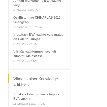
Afrikan markkinoilla EVA vaahto
levyt
08 Syyskuu 2015
79
Osallistumme CHINAPLAS 2015
Guangzhou
22 huhtikuu 2015
137
Irrotettava EVA vaahto veto matot
on Patentti suojaa.
25 Mar 2015
239
Värikäs vaahtomuovilevy tuli
suosittu Malesiassa
25 Mar 2015
127
Viimeaikaiset Knowledge
artikkelit
Vinkkejä kaksipuoleista teippiä
EVA vaahto
16 toukokuuta 2017
232