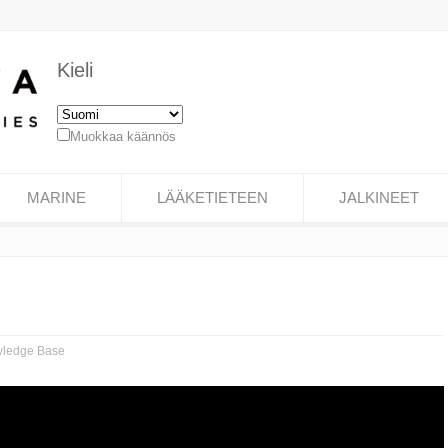
Kieli
Muokkaa käännös
MARINE
LÄÄKETIETEEN
JALKINEET
ledge Base