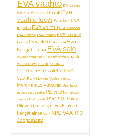
EVA vaahto
EVA vaahto
Eva
Eva vaahto roll
leikkaus
vaahto levyt
EVA
Eva rakeet
EVA valettu
injektio
EVA ulkopohja
EVA tuotteet
EVA käsittely
EVA tuotanto
Eva
Eva arkki
Eva roll
EVA kengät
EVA sole
kengät ainoa
vaahto
oikeudenmukainen
Tulenkestävä
vaahto tiheys
vaahto pehmeyttä
Injektioneste valettu EVA
vaahto
Pistoksen Molded vaahto
Meren matto
Välipohja
Uusi tuote
PE-vaahto
avoin solu vaahtoa
Tuottaa
PVC SOLE
Tuottaa EVA vaahto
KUMI
Pitävä kumipohja
Lenkkitossut
XPE VAAHTO
kengät ainoa
sieni
Joogamatto