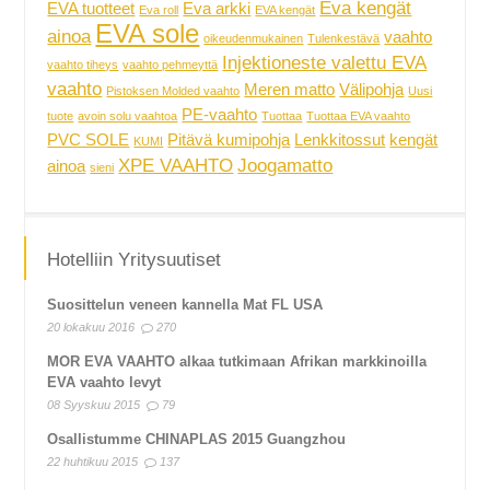
Eva kengät
EVA tuotteet
Eva arkki
Eva roll
EVA kengät
EVA sole
ainoa
vaahto
oikeudenmukainen
Tulenkestävä
Injektioneste valettu EVA
vaahto tiheys
vaahto pehmeyttä
vaahto
Meren matto
Välipohja
Pistoksen Molded vaahto
Uusi
PE-vaahto
tuote
avoin solu vaahtoa
Tuottaa
Tuottaa EVA vaahto
PVC SOLE
Pitävä kumipohja
Lenkkitossut
kengät
KUMI
XPE VAAHTO
Joogamatto
ainoa
sieni
Hotelliin Yritysuutiset
Suosittelun veneen kannella Mat FL USA
20 lokakuu 2016
270
MOR EVA VAAHTO alkaa tutkimaan Afrikan markkinoilla
EVA vaahto levyt
08 Syyskuu 2015
79
Osallistumme CHINAPLAS 2015 Guangzhou
22 huhtikuu 2015
137