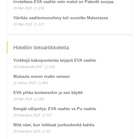
Irrotettava EVA vaahto veto matot on Patentti suojaa.
25 Mar 2015
239
Värikäs vaahtomuovilevy tuli suosittu Malesiassa
25 Mar 2015
127
Hotelliin tietoartikkeleita
Vinkkejä kaksipuoleista teippiä EVA vaahto
16 toukokuuta 2017
232
Mukauta meren matto veneen
11 elokuu 2016
803
EVA pihka tuotemerkin ja sen käyttö
18 Mar 2016
265
Kengät välipohja: EVA vaahto vs Pu vaahto
20 toukokuu 2015
527
Mitä näet, kun leikkaat juoksukenkä kahtia
20 toukokuu 2015
62