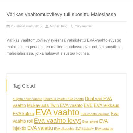
Värikäs vaahtomuovilevy tuli suosittu Malesiassa
25. maaliskuuta 2015
Martin Hung
Yritysuutiset
Värikäs vaahtomuovilevy (yleensä valmistettu EVA-vaahtolevystä)
malaijilaisten perinteisten mallien muodossa ovat erittäin suosittuja
malesialaisissa, jotka haluavat sisustaa kotinsa.
Tag Cloud
Dual väri EVA
suljettu solun vaahto
Pakkaus valettu EVA vaahto
vaahto
Mukavuuta Twin EVA vaahto
EVE
EVA leikkaus
EVA vaahto
EVA kukka
Eva
EVA vaahto leikkaus
Eva vaahto levyt
vaahto roll
EVA
Eva rakeet
EVA valettu
injektio
EVA ulkopohja
EVA käsittely
EVA tuotanto