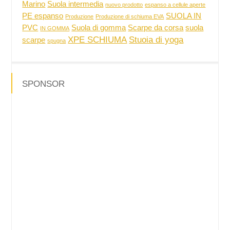
Marino
Suola intermedia
nuovo prodotto
espanso a cellule aperte
PE espanso
SUOLA IN
Produzione
Produzione di schiuma EVA
PVC
Suola di gomma
Scarpe da corsa
suola
IN GOMMA
XPE SCHIUMA
Stuoia di yoga
scarpe
spugna
SPONSOR