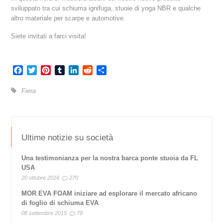
sviluppato tra cui schiuma ignifuga, stuoie di yoga NBR e qualche
altro materiale per scarpe e automotive.
Siete invitati a farci visita!
Facebook
Twitter
Pinterest
Tumblr
LinkedIn
Reddit
Share
Fiera
Ultime notizie su società
Una testimonianza per la nostra barca ponte stuoia da FL
USA
20 ottobre 2016
270
MOR EVA FOAM iniziare ad esplorare il mercato africano
di foglio di schiuma EVA
08 settembre 2015
79