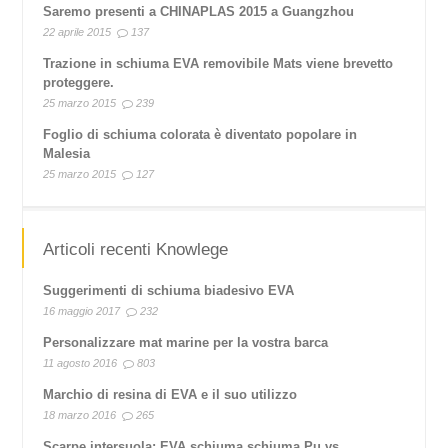
Saremo presenti a CHINAPLAS 2015 a Guangzhou
22 aprile 2015
137
Trazione in schiuma EVA removibile Mats viene brevetto
proteggere.
25 marzo 2015
239
Foglio di schiuma colorata è diventato popolare in
Malesia
25 marzo 2015
127
Articoli recenti Knowlege
Suggerimenti di schiuma biadesivo EVA
16 maggio 2017
232
Personalizzare mat marine per la vostra barca
11 agosto 2016
803
Marchio di resina di EVA e il suo utilizzo
18 marzo 2016
265
Scarpe intersuola: EVA schiuma schiuma Pu vs