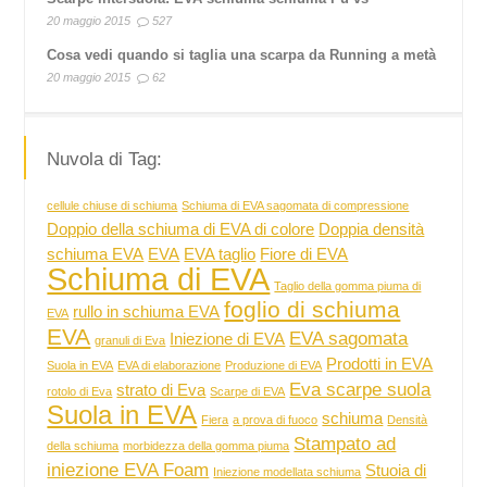
20 maggio 2015
527
Cosa vedi quando si taglia una scarpa da Running a metà
20 maggio 2015
62
Nuvola di Tag:
cellule chiuse di schiuma
Schiuma di EVA sagomata di compressione
Doppio della schiuma di EVA di colore
Doppia densità
schiuma EVA
EVA
EVA taglio
Fiore di EVA
Schiuma di EVA
Taglio della gomma piuma di
foglio di schiuma
rullo in schiuma EVA
EVA
EVA
EVA sagomata
Iniezione di EVA
granuli di Eva
Prodotti in EVA
Suola in EVA
EVA di elaborazione
Produzione di EVA
Eva scarpe suola
strato di Eva
rotolo di Eva
Scarpe di EVA
Suola in EVA
schiuma
Fiera
a prova di fuoco
Densità
Stampato ad
della schiuma
morbidezza della gomma piuma
iniezione EVA Foam
Stuoia di
Iniezione modellata schiuma