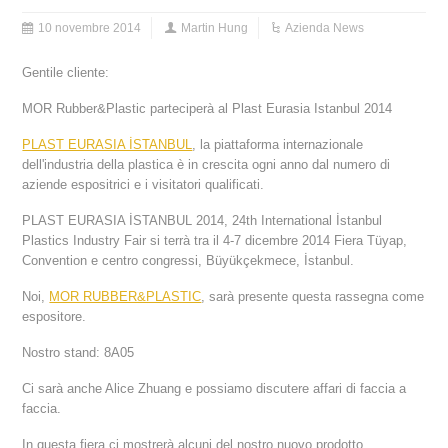
10 novembre 2014
Martin Hung
Azienda News
Gentile cliente:
MOR Rubber&Plastic parteciperà al Plast Eurasia Istanbul 2014
PLAST EURASIA İSTANBUL
, la piattaforma internazionale
dell'industria della plastica è in crescita ogni anno dal numero di
aziende espositrici e i visitatori qualificati.
PLAST EURASIA İSTANBUL 2014, 24th International İstanbul
Plastics Industry Fair si terrà tra il 4-7 dicembre 2014 Fiera Tüyap,
Convention e centro congressi, Büyükçekmece, İstanbul.
Noi,
MOR RUBBER&PLASTIC
, sarà presente questa rassegna come
espositore.
Nostro stand: 8A05
Ci sarà anche Alice Zhuang e possiamo discutere affari di faccia a
faccia.
In questa fiera ci mostrerà alcuni del nostro nuovo prodotto