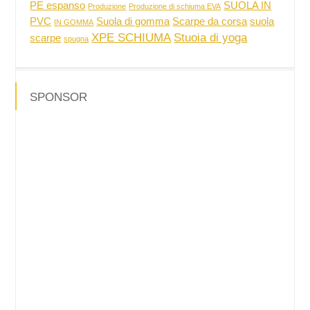
PE espanso
SUOLA IN
Produzione
Produzione di schiuma EVA
PVC
Suola di gomma
Scarpe da corsa
suola
IN GOMMA
XPE SCHIUMA
Stuoia di yoga
scarpe
spugna
SPONSOR