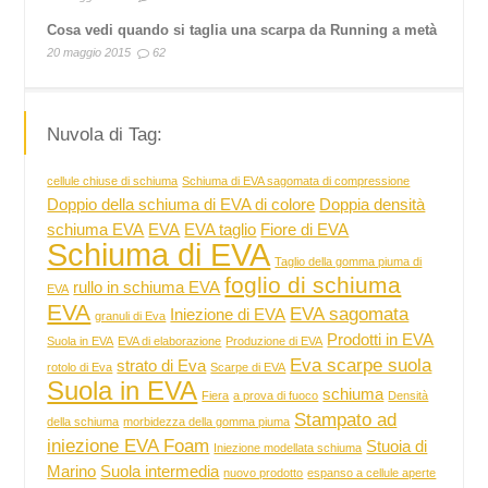
Cosa vedi quando si taglia una scarpa da Running a metà
20 maggio 2015
62
Nuvola di Tag:
cellule chiuse di schiuma
Schiuma di EVA sagomata di compressione
Doppio della schiuma di EVA di colore
Doppia densità
schiuma EVA
EVA
EVA taglio
Fiore di EVA
Schiuma di EVA
Taglio della gomma piuma di
foglio di schiuma
rullo in schiuma EVA
EVA
EVA
EVA sagomata
Iniezione di EVA
granuli di Eva
Prodotti in EVA
Suola in EVA
EVA di elaborazione
Produzione di EVA
Eva scarpe suola
strato di Eva
rotolo di Eva
Scarpe di EVA
Suola in EVA
schiuma
Fiera
a prova di fuoco
Densità
Stampato ad
della schiuma
morbidezza della gomma piuma
iniezione EVA Foam
Stuoia di
Iniezione modellata schiuma
Marino
Suola intermedia
nuovo prodotto
espanso a cellule aperte