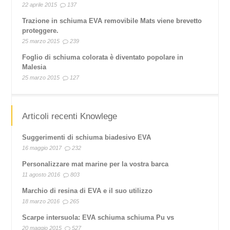
22 aprile 2015
137
Trazione in schiuma EVA removibile Mats viene brevetto
proteggere.
25 marzo 2015
239
Foglio di schiuma colorata è diventato popolare in
Malesia
25 marzo 2015
127
Articoli recenti Knowlege
Suggerimenti di schiuma biadesivo EVA
16 maggio 2017
232
Personalizzare mat marine per la vostra barca
11 agosto 2016
803
Marchio di resina di EVA e il suo utilizzo
18 marzo 2016
265
Scarpe intersuola: EVA schiuma schiuma Pu vs
20 maggio 2015
527