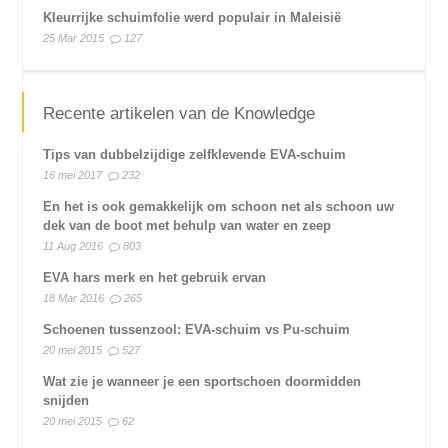
Kleurrijke schuimfolie werd populair in Maleisië
25 Mar 2015
127
Recente artikelen van de Knowledge
Tips van dubbelzijdige zelfklevende EVA-schuim
16 mei 2017
232
En het is ook gemakkelijk om schoon net als schoon uw
dek van de boot met behulp van water en zeep
11 Aug 2016
803
EVA hars merk en het gebruik ervan
18 Mar 2016
265
Schoenen tussenzool: EVA-schuim vs Pu-schuim
20 mei 2015
527
Wat zie je wanneer je een sportschoen doormidden
snijden
20 mei 2015
62