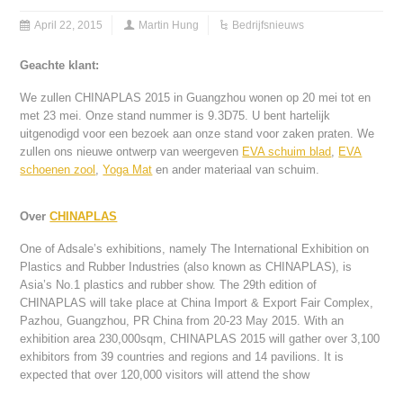
April 22, 2015
Martin Hung
Bedrijfsnieuws
Geachte klant:
We zullen CHINAPLAS 2015 in Guangzhou wonen op 20 mei tot en
met 23 mei. Onze stand nummer is 9.3D75. U bent hartelijk
uitgenodigd voor een bezoek aan onze stand voor zaken praten. We
zullen ons nieuwe ontwerp van weergeven
EVA schuim blad
,
EVA
schoenen zool
,
Yoga Mat
en ander materiaal van schuim.
Over
CHINAPLAS
One of Adsale’s exhibitions, namely The International Exhibition on
Plastics and Rubber Industries (also known as CHINAPLAS), is
Asia’s No.1 plastics and rubber show. The 29th edition of
CHINAPLAS will take place at China Import & Export Fair Complex,
Pazhou, Guangzhou, PR China from 20-23 May 2015. With an
exhibition area 230,000sqm, CHINAPLAS 2015 will gather over 3,100
exhibitors from 39 countries and regions and 14 pavilions. It is
expected that over 120,000 visitors will attend the show