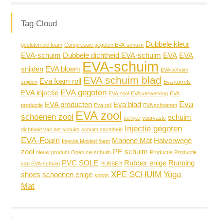
Tag Cloud
Dubbele kleur
gesloten cel foam
Compressie gegoten EVA-schuim
EVA-schuim
Dubbele dichtheid EVA-schuim
EVA
EVA
EVA-schuim
snijden
EVA bloem
EVA schuim
EVA schuim blad
Eva foam roll
snijden
Eva korrels
EVA gegoten
EVA injectie
EVA zool
EVA verwerking
EVA
Eva
EVA producten
Eva blad
productie
Eva roll
EVA schoenen
EVA zool
schoenen zool
schuim
eerlijke
vuurvaste
Injectie gegoten
dichtheid van het schuim
schuim zachtheid
EVA-Foam
Mariene Mat
Halverwege
Injectie Molded foam
zool
PE schuim
nieuw product
Open cel schuim
Productie
Productie
PVC SOLE
Rubber enige
Running
van EVA-schuim
RUBBER
XPE SCHUIM
Yoga
shoes
schoenen enige
spons
Mat