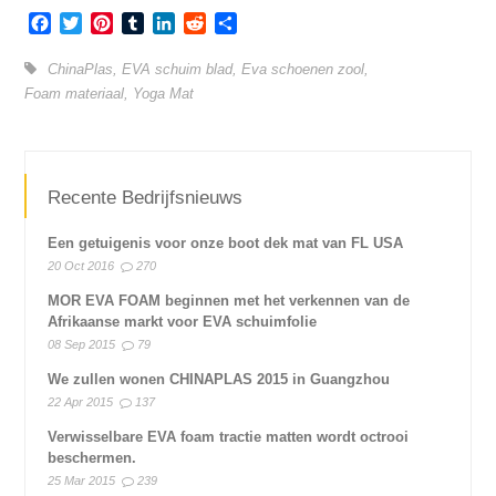
Facebook
Twitter
Pinterest
Tumblr
LinkedIn
Reddit
Share
ChinaPlas
,
EVA schuim blad
,
Eva schoenen zool
,
Foam materiaal
,
Yoga Mat
Recente Bedrijfsnieuws
Een getuigenis voor onze boot dek mat van FL USA
20 Oct 2016
270
MOR EVA FOAM beginnen met het verkennen van de
Afrikaanse markt voor EVA schuimfolie
08 Sep 2015
79
We zullen wonen CHINAPLAS 2015 in Guangzhou
22 Apr 2015
137
Verwisselbare EVA foam tractie matten wordt octrooi
beschermen.
25 Mar 2015
239