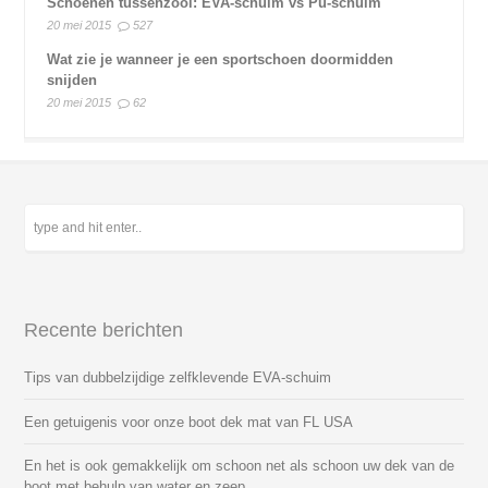
Schoenen tussenzool: EVA-schuim vs Pu-schuim
20 mei 2015
527
Wat zie je wanneer je een sportschoen doormidden
snijden
20 mei 2015
62
Recente berichten
Tips van dubbelzijdige zelfklevende EVA-schuim
Een getuigenis voor onze boot dek mat van FL USA
En het is ook gemakkelijk om schoon net als schoon uw dek van de
boot met behulp van water en zeep