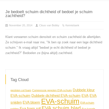
Je bedoelt schuim dichtheid of bedoel je schuim
zachtheid?
November 20, 2014
Clous van Bobby
Kennisbank
Klant verwarren schuim densiteit en schuim zachtheid de allertijden.
Ze schrijven e-mail naar me, "Ik ben op zoek naar een lage dichtheid
schuim." Ik vraag altijd "bedoel je echt dichtheid of bedoel je
zachtheid?" Bedoelen ze (bijna altijd) zachtheid.
Tag Cloud
Dubbele kleur
gesloten cel foam
Compressie gegoten EVA-schuim
EVA-schuim
Dubbele dichtheid EVA-schuim
EVA
EVA
EVA-schuim
snijden
EVA bloem
EVA schuim
EVA schuim blad
Eva foam roll
snijden
Eva korrels