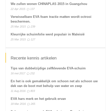
We zullen wonen CHINAPLAS 2015 in Guangzhou
22 Apr 2015
137
Verwisselbare EVA foam tractie matten wordt octrooi
beschermen.
25 Mar 2015
239
Kleurrijke schuimfolie werd populair in Maleisië
25 Mar 2015
127
Recente kennis artikelen
Tips van dubbelzijdige zelfklevende EVA-schuim
16 mei 2017
232
En het is ook gemakkelijk om schoon net als schoon uw
dek van de boot met behulp van water en zeep
11 Aug 2016
803
EVA hars merk en het gebruik ervan
18 Mar 2016
265