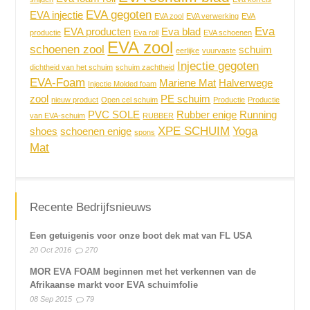
EVA gegoten
EVA injectie
EVA zool
EVA verwerking
EVA
Eva
EVA producten
Eva blad
productie
Eva roll
EVA schoenen
EVA zool
schoenen zool
schuim
eerlijke
vuurvaste
Injectie gegoten
dichtheid van het schuim
schuim zachtheid
EVA-Foam
Mariene Mat
Halverwege
Injectie Molded foam
zool
PE schuim
nieuw product
Open cel schuim
Productie
Productie
PVC SOLE
Rubber enige
Running
van EVA-schuim
RUBBER
XPE SCHUIM
Yoga
shoes
schoenen enige
spons
Mat
Recente Bedrijfsnieuws
Een getuigenis voor onze boot dek mat van FL USA
20 Oct 2016
270
MOR EVA FOAM beginnen met het verkennen van de
Afrikaanse markt voor EVA schuimfolie
08 Sep 2015
79