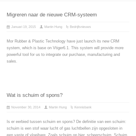
Migreren naar de nieuwe CRM-systeem
Januari 19, 2015
Martin Hung
Bedrijfsnieuws
Mor Rubber & Plastic Technology have just launch its new CRM
system, which is base on Vtiger6.1. This system will provide more
powerful tool for us to integrate our purchase, manufacturing and
sales.
Wat is schuim of spons?
November 30, 2014
Martin Hung
Kennisbank
Is er eerbied tussen schuim en spons? De definitie van een schuim:
schuim is een stof waar lucht of gas luchtbellen zijn opgesloten in
een vaste of vloeibare. Zoals schuim op bier, scheerschuim. Schuim