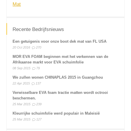
Mat
Recente Bedrijfsnieuws
Een getuigenis voor onze boot dek mat van FL USA
20 Oct 2016
270
MOR EVA FOAM beginnen met het verkennen van de
Afrikaanse markt voor EVA schuimfolie
08 Sep 2015
79
We zullen wonen CHINAPLAS 2015 in Guangzhou
22 Apr 2015
137
Verwisselbare EVA foam tractie matten wordt octrooi
beschermen.
25 Mar 2015
239
Kleurrijke schuimfolie werd populair in Maleisië
25 Mar 2015
127