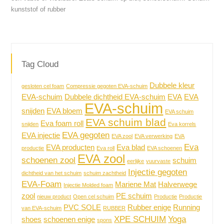
kunststof of rubber
Tag Cloud
Dubbele kleur
gesloten cel foam
Compressie gegoten EVA-schuim
EVA-schuim
Dubbele dichtheid EVA-schuim
EVA
EVA
EVA-schuim
snijden
EVA bloem
EVA schuim
EVA schuim blad
Eva foam roll
snijden
Eva korrels
EVA gegoten
EVA injectie
EVA zool
EVA verwerking
EVA
Eva
EVA producten
Eva blad
productie
Eva roll
EVA schoenen
EVA zool
schoenen zool
schuim
eerlijke
vuurvaste
Injectie gegoten
dichtheid van het schuim
schuim zachtheid
EVA-Foam
Mariene Mat
Halverwege
Injectie Molded foam
zool
PE schuim
nieuw product
Open cel schuim
Productie
Productie
PVC SOLE
Rubber enige
Running
van EVA-schuim
RUBBER
XPE SCHUIM
Yoga
shoes
schoenen enige
spons