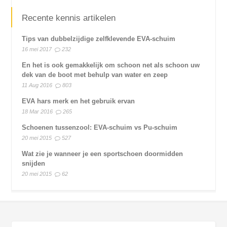
Recente kennis artikelen
Tips van dubbelzijdige zelfklevende EVA-schuim
16 mei 2017
232
En het is ook gemakkelijk om schoon net als schoon uw
dek van de boot met behulp van water en zeep
11 Aug 2016
803
EVA hars merk en het gebruik ervan
18 Mar 2016
265
Schoenen tussenzool: EVA-schuim vs Pu-schuim
20 mei 2015
527
Wat zie je wanneer je een sportschoen doormidden
snijden
20 mei 2015
62