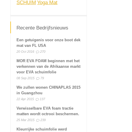
SCHUIM
Yoga Mat
Recente Bedrijfsnieuws
Een getuigenis voor onze boot dek
mat van FL USA
20 Oct 2016
270
MOR EVA FOAM beginnen met het
verkennen van de Afrikaanse markt
voor EVA schuimfolie
08 Sep 2015
79
We zullen wonen CHINAPLAS 2015
in Guangzhou
22 Apr 2015
137
Verwisselbare EVA foam tractie
matten wordt octrooi beschermen.
25 Mar 2015
239
Kleurrijke schuimfolie werd