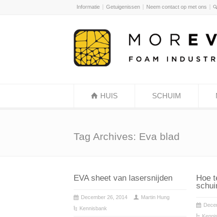
Informatie
Getuigenissen
Neem contact op met ons
HUIS
SCHUIM
Tag Archives: Eva blad
EVA sheet van lasersnijden
Hoe t
schu
December 26, 2014
Martin Hung
Dece
Kennisbank
Kenni