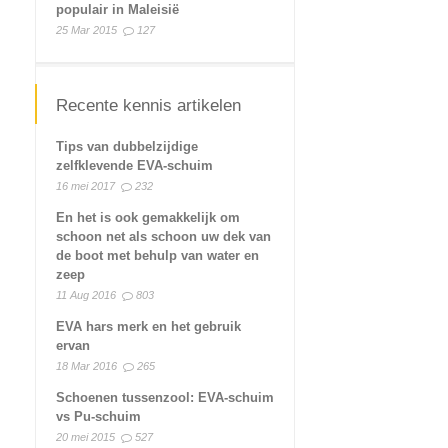
populair in Maleisië
25 Mar 2015
127
Recente kennis artikelen
Tips van dubbelzijdige
zelfklevende EVA-schuim
16 mei 2017
232
En het is ook gemakkelijk om
schoon net als schoon uw dek van
de boot met behulp van water en
zeep
11 Aug 2016
803
EVA hars merk en het gebruik
ervan
18 Mar 2016
265
Schoenen tussenzool: EVA-schuim
vs Pu-schuim
20 mei 2015
527