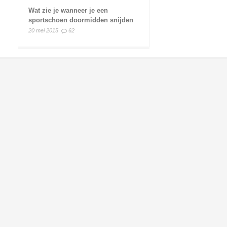
Wat zie je wanneer je een
sportschoen doormidden snijden
20 mei 2015
62