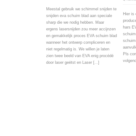
Meestal gebruik we schimmel snijden te
Hier is
snijden eva schuim blad aan speciale
produc
sharp die we nodig hebben. Maar
hars EV
ergens lasersnijden zou meer accijnzen
schuim
en gemakkelijk proces EVA schuim blad
schuim 
wanneer het ontwerp compliceren en
aanvul
niet regelmatig is. We willen je laten
Pls co
zien twee beeld van EVA enig procédé
volgend
door laser geëtst en Laser [...]