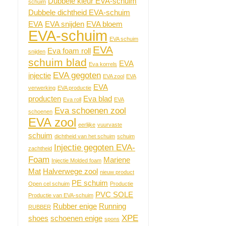
Dubbele kleur EVA-schuim
schuim
Dubbele dichtheid EVA-schuim
EVA
EVA snijden
EVA bloem
EVA-schuim
EVA schuim
EVA
Eva foam roll
snijden
schuim blad
EVA
Eva korrels
EVA gegoten
injectie
EVA zool
EVA
EVA
verwerking
EVA productie
producten
Eva blad
Eva roll
EVA
Eva schoenen zool
schoenen
EVA zool
eerlijke
vuurvaste
schuim
dichtheid van het schuim
schuim
Injectie gegoten EVA-
zachtheid
Foam
Mariene
Injectie Molded foam
Mat
Halverwege zool
nieuw product
PE schuim
Open cel schuim
Productie
PVC SOLE
Productie van EVA-schuim
Rubber enige
Running
RUBBER
XPE
shoes
schoenen enige
spons