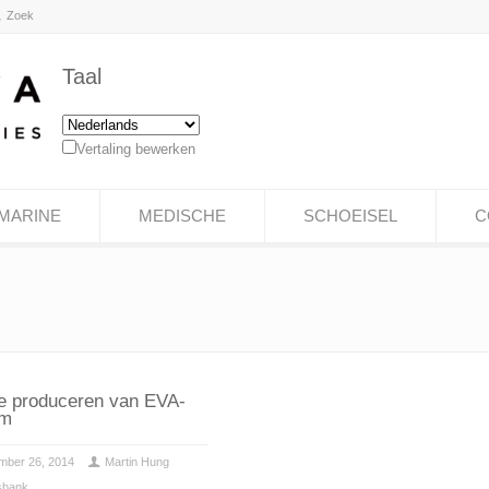
Taal
Vertaling bewerken
MARINE
MEDISCHE
SCHOEISEL
C
e produceren van EVA-
im
mber 26, 2014
Martin Hung
sbank