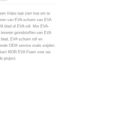
 een Video laat zien hoe om te
eren van EVA-schuim van EVA
A blad of EVA roll. Mor EVA-
 leveren grondstoffen van EVA
blad, EVA schuim roll en
lende OEM service zoals snijden.
ntact MOR EVA Foam voor uw
e project.