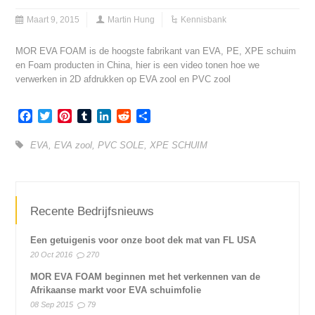
Maart 9, 2015
Martin Hung
Kennisbank
MOR EVA FOAM is de hoogste fabrikant van EVA, PE, XPE schuim
en Foam producten in China, hier is een video tonen hoe we
verwerken in 2D afdrukken op EVA zool en PVC zool
Facebook
Twitter
Pinterest
Tumblr
LinkedIn
Reddit
Share
EVA
,
EVA zool
,
PVC SOLE
,
XPE SCHUIM
Recente Bedrijfsnieuws
Een getuigenis voor onze boot dek mat van FL USA
20 Oct 2016
270
MOR EVA FOAM beginnen met het verkennen van de
Afrikaanse markt voor EVA schuimfolie
08 Sep 2015
79