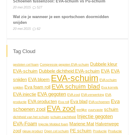
Schoenen tussenzool: EVA-schuim vs Pu-schuim
20 mei 2015
527
Wat zie je wanneer je een sportschoen doormidden
snijden
20 mei 2015
62
Tag Cloud
Dubbele kleur
gesloten cel foam
Compressie gegoten EVA-schuim
EVA-schuim
Dubbele dichtheid EVA-schuim
EVA
EVA
EVA-schuim
snijden
EVA bloem
EVA schuim
EVA schuim blad
Eva foam roll
snijden
Eva korrels
EVA gegoten
EVA injectie
EVA zool
EVA verwerking
EVA
Eva
EVA producten
Eva blad
productie
Eva roll
EVA schoenen
EVA zool
schoenen zool
schuim
eerlijke
vuurvaste
Injectie gegoten
dichtheid van het schuim
schuim zachtheid
EVA-Foam
Mariene Mat
Halverwege
Injectie Molded foam
zool
PE schuim
nieuw product
Open cel schuim
Productie
Productie