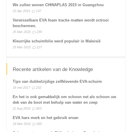
We zullen wonen CHINAPLAS 2015 in Guangzhou
22 Apr 2015
137
Verwisselbare EVA foam tractie matten wordt octrooi
beschermen.
25 Mar 2015
239
Kleurrijke schuimfolie werd populair in Maleisië
25 Mar 2015
127
Recente artikelen van de Knowledge
Tips van dubbelzijdige zelfklevende EVA-schuim
16 mei 2017
232
En het is ook gemakkelijk om schoon net als schoon uw
dek van de boot met behulp van water en zeep
11 Aug 2016
803
EVA hars merk en het gebruik ervan
18 Mar 2016
265