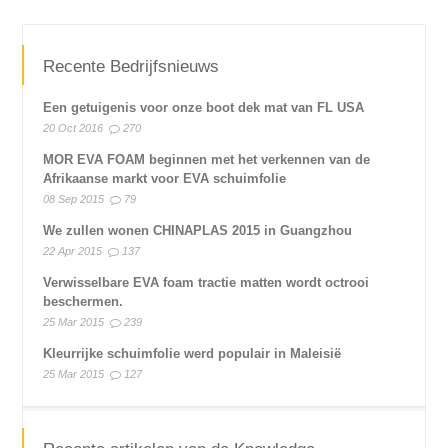
Recente Bedrijfsnieuws
Een getuigenis voor onze boot dek mat van FL USA
20 Oct 2016
270
MOR EVA FOAM beginnen met het verkennen van de
Afrikaanse markt voor EVA schuimfolie
08 Sep 2015
79
We zullen wonen CHINAPLAS 2015 in Guangzhou
22 Apr 2015
137
Verwisselbare EVA foam tractie matten wordt octrooi
beschermen.
25 Mar 2015
239
Kleurrijke schuimfolie werd populair in Maleisië
25 Mar 2015
127