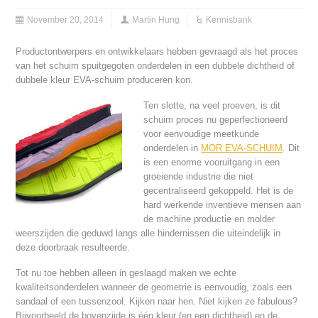
November 20, 2014
Martin Hung
Kennisbank
Productontwerpers en ontwikkelaars hebben gevraagd als het proces
van het schuim spuitgegoten onderdelen in een dubbele dichtheid of
dubbele kleur EVA-schuim produceren kon.
Ten slotte, na veel proeven, is dit
schuim proces nu geperfectioneerd
voor eenvoudige meetkunde
onderdelen in
MOR EVA-SCHUIM
. Dit
is een enorme vooruitgang in een
groeiende industrie die niet
gecentraliseerd gekoppeld. Het is de
hard werkende inventieve mensen aan
de machine productie en molder
weerszijden die geduwd langs alle hindernissen die uiteindelijk in
deze doorbraak resulteerde.
Tot nu toe hebben alleen in geslaagd maken we echte
kwaliteitsonderdelen wanneer de geometrie is eenvoudig, zoals een
sandaal of een tussenzool. Kijken naar hen. Niet kijken ze fabulous?
Bijvoorbeeld de bovenzijde is één kleur (en een dichtheid) en de