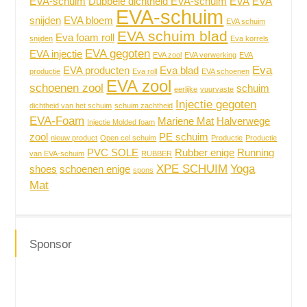
EVA-schuim
Dubbele dichtheid EVA-schuim
EVA
EVA
EVA-schuim
snijden
EVA bloem
EVA schuim
EVA schuim blad
Eva foam roll
snijden
Eva korrels
EVA gegoten
EVA injectie
EVA zool
EVA verwerking
EVA
Eva
EVA producten
Eva blad
productie
Eva roll
EVA schoenen
EVA zool
schoenen zool
schuim
eerlijke
vuurvaste
Injectie gegoten
dichtheid van het schuim
schuim zachtheid
EVA-Foam
Mariene Mat
Halverwege
Injectie Molded foam
zool
PE schuim
nieuw product
Open cel schuim
Productie
Productie
PVC SOLE
Rubber enige
Running
van EVA-schuim
RUBBER
XPE SCHUIM
Yoga
shoes
schoenen enige
spons
Mat
Sponsor