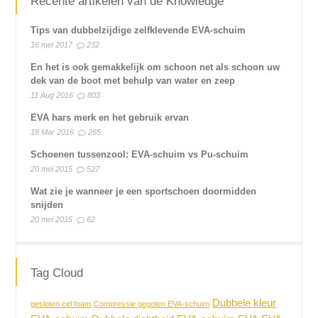
Recente artikelen van de Knowledge
Tips van dubbelzijdige zelfklevende EVA-schuim
16 mei 2017
232
En het is ook gemakkelijk om schoon net als schoon uw
dek van de boot met behulp van water en zeep
11 Aug 2016
803
EVA hars merk en het gebruik ervan
18 Mar 2016
265
Schoenen tussenzool: EVA-schuim vs Pu-schuim
20 mei 2015
527
Wat zie je wanneer je een sportschoen doormidden
snijden
20 mei 2015
62
Tag Cloud
Dubbele kleur
gesloten cel foam
Compressie gegoten EVA-schuim