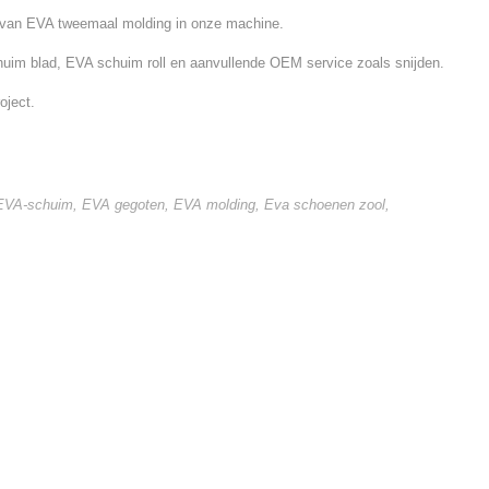
en van EVA tweemaal molding in onze machine.
im blad, EVA schuim roll en aanvullende OEM service zoals snijden.
oject.
 EVA-schuim
,
EVA gegoten
,
EVA molding
,
Eva schoenen zool
,