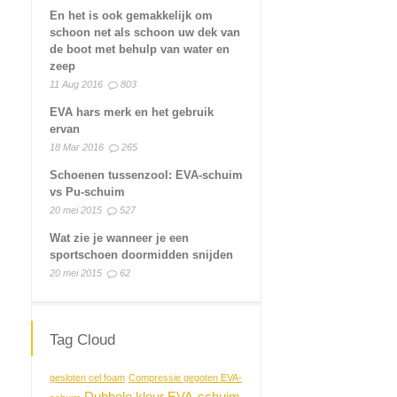
En het is ook gemakkelijk om
schoon net als schoon uw dek van
de boot met behulp van water en
zeep
11 Aug 2016
803
EVA hars merk en het gebruik
ervan
18 Mar 2016
265
Schoenen tussenzool: EVA-schuim
vs Pu-schuim
20 mei 2015
527
Wat zie je wanneer je een
sportschoen doormidden snijden
20 mei 2015
62
Tag Cloud
gesloten cel foam
Compressie gegoten EVA-