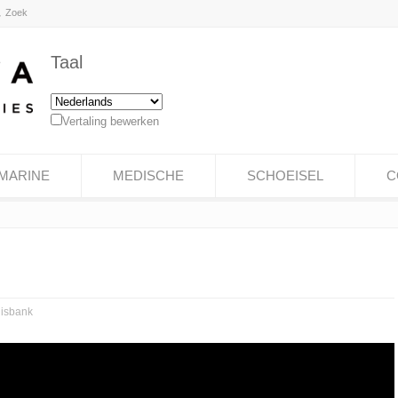
Taal
Vertaling bewerken
MARINE
MEDISCHE
SCHOEISEL
C
isbank