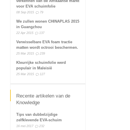
verkennen van de Afrikaanse markt
voor EVA schuimfolie
08 Sep 2015
79
We zullen wonen CHINAPLAS 2015
in Guangzhou
22 Apr 2015
137
Verwisselbare EVA foam tractie
matten wordt octrooi beschermen.
25 Mar 2015
239
Kleurrijke schuimfolie werd
populair in Maleisië
25 Mar 2015
127
Recente artikelen van de
Knowledge
Tips van dubbelzijdige
zelfklevende EVA-schuim
16 mei 2017
232