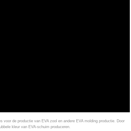
s voor de productie van EVA zool en andere EVA molding productie. Door
dubbele kleur van EVA-schuim produceren.