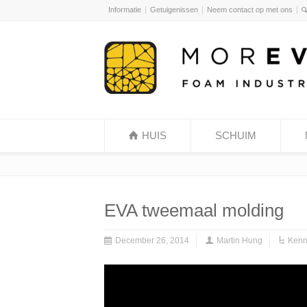
Informatie
Getuigenissen
Neem contact op met ons
HUIS
SCHUIM
EVA tweemaal molding
December 26, 2014
Martin Hung
Kenn