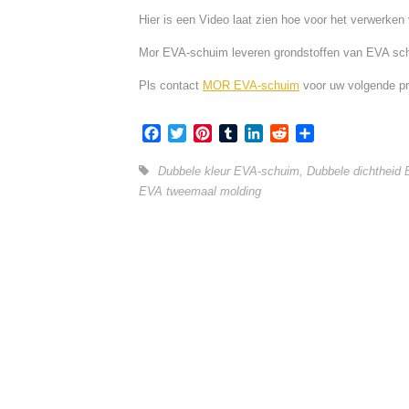
Hier is een Video laat zien hoe voor het verwerk
Mor EVA-schuim leveren grondstoffen van EVA schu
Pls contact
MOR EVA-schuim
voor uw volgende pr
Facebook
Twitter
Pinterest
Tumblr
LinkedIn
Reddit
Share
Dubbele kleur EVA-schuim
,
Dubbele dichtheid
EVA tweemaal molding