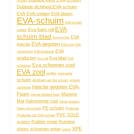
Dubbele kleur EVA-schuim
schuim
Dubbele dichtheid EVA-schuim
EVA
EVA snijden
EVA bloem
EVA-schuim
EVA schuim
EVA
Eva foam roll
snijden
schuim blad
EVA
Eva korrels
EVA gegoten
injectie
EVA zool
EVA
EVA
verwerking
EVA productie
producten
Eva blad
Eva roll
EVA
Eva schoenen zool
schoenen
EVA zool
eerlijke
vuurvaste
schuim
dichtheid van het schuim
schuim
Injectie gegoten EVA-
zachtheid
Foam
Mariene
Injectie Molded foam
Mat
Halverwege zool
nieuw product
PE schuim
Open cel schuim
Productie
PVC SOLE
Productie van EVA-schuim
Rubber enige
Running
RUBBER
XPE
shoes
schoenen enige
spons