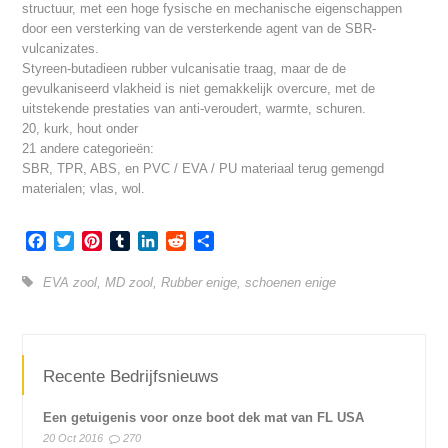
structuur, met een hoge fysische en mechanische eigenschappen
door een versterking van de versterkende agent van de SBR-
vulcanizates.
Styreen-butadieen rubber vulcanisatie traag, maar de de
gevulkaniseerd vlakheid is niet gemakkelijk overcure, met de
uitstekende prestaties van anti-veroudert, warmte, schuren.
20, kurk, hout onder
21 andere categorieën:
SBR, TPR, ABS, en PVC / EVA / PU materiaal terug gemengd
materialen; vlas, wol.
Facebook
Twitter
Pinterest
Tumblr
LinkedIn
Reddit
Share
EVA zool
,
MD zool
,
Rubber enige
,
schoenen enige
Recente Bedrijfsnieuws
Een getuigenis voor onze boot dek mat van FL USA
20 Oct 2016
270