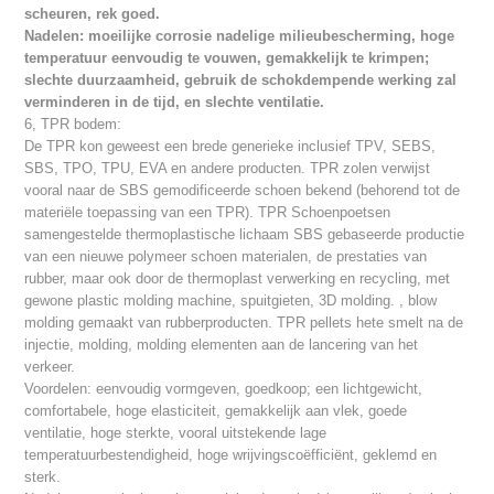
scheuren, rek goed.
Nadelen: moeilijke corrosie nadelige milieubescherming, hoge
temperatuur eenvoudig te vouwen, gemakkelijk te krimpen;
slechte duurzaamheid, gebruik de schokdempende werking zal
verminderen in de tijd, en slechte ventilatie.
6, TPR bodem:
De TPR kon geweest een brede generieke inclusief TPV, SEBS,
SBS, TPO, TPU, EVA en andere producten. TPR zolen verwijst
vooral naar de SBS gemodificeerde schoen bekend (behorend tot de
materiële toepassing van een TPR). TPR Schoenpoetsen
samengestelde thermoplastische lichaam SBS gebaseerde productie
van een nieuwe polymeer schoen materialen, de prestaties van
rubber, maar ook door de thermoplast verwerking en recycling, met
gewone plastic molding machine, spuitgieten, 3D molding. , blow
molding gemaakt van rubberproducten. TPR pellets hete smelt na de
injectie, molding, molding elementen aan de lancering van het
verkeer.
Voordelen: eenvoudig vormgeven, goedkoop; een lichtgewicht,
comfortabele, hoge elasticiteit, gemakkelijk aan vlek, goede
ventilatie, hoge sterkte, vooral uitstekende lage
temperatuurbestendigheid, hoge wrijvingscoëfficiënt, geklemd en
sterk.