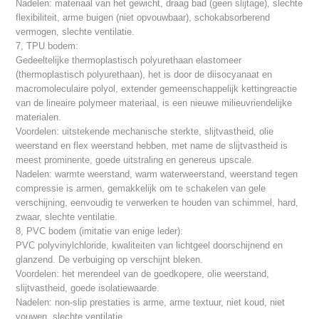
Nadelen: materiaal van het gewicht, draag bad (geen slijtage), slechte
flexibiliteit, arme buigen (niet opvouwbaar), schokabsorberend
vermogen, slechte ventilatie.
7, TPU bodem:
Gedeeltelijke thermoplastisch polyurethaan elastomeer
(thermoplastisch polyurethaan), het is door de diisocyanaat en
macromoleculaire polyol, extender gemeenschappelijk kettingreactie
van de lineaire polymeer materiaal, is een nieuwe milieuvriendelijke
materialen.
Voordelen: uitstekende mechanische sterkte, slijtvastheid, olie
weerstand en flex weerstand hebben, met name de slijtvastheid is
meest prominente, goede uitstraling en genereus upscale.
Nadelen: warmte weerstand, warm waterweerstand, weerstand tegen
compressie is armen, gemakkelijk om te schakelen van gele
verschijning, eenvoudig te verwerken te houden van schimmel, hard,
zwaar, slechte ventilatie.
8, PVC bodem (imitatie van enige leder):
PVC polyvinylchloride, kwaliteiten van lichtgeel doorschijnend en
glanzend. De verbuiging op verschijnt bleken.
Voordelen: het merendeel van de goedkopere, olie weerstand,
slijtvastheid, goede isolatiewaarde.
Nadelen: non-slip prestaties is arme, arme textuur, niet koud, niet
vouwen, slechte ventilatie.