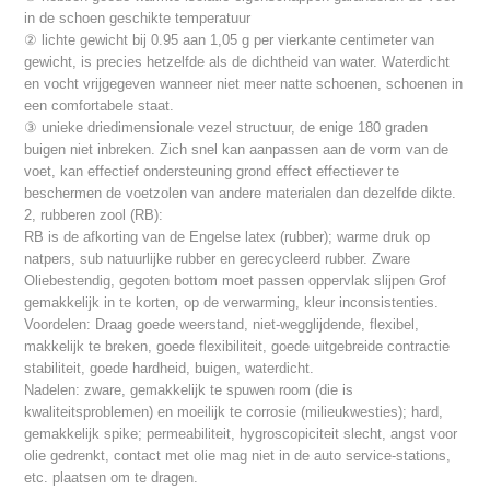
in de schoen geschikte temperatuur
② lichte gewicht bij 0.95 aan 1,05 g per vierkante centimeter van
gewicht, is precies hetzelfde als de dichtheid van water. Waterdicht
en vocht vrijgegeven wanneer niet meer natte schoenen, schoenen in
een comfortabele staat.
③ unieke driedimensionale vezel structuur, de enige 180 graden
buigen niet inbreken. Zich snel kan aanpassen aan de vorm van de
voet, kan effectief ondersteuning grond effect effectiever te
beschermen de voetzolen van andere materialen dan dezelfde dikte.
2, rubberen zool (RB):
RB is de afkorting van de Engelse latex (rubber); warme druk op
natpers, sub natuurlijke rubber en gerecycleerd rubber. Zware
Oliebestendig, gegoten bottom moet passen oppervlak slijpen Grof
gemakkelijk in te korten, op de verwarming, kleur inconsistenties.
Voordelen: Draag goede weerstand, niet-wegglijdende, flexibel,
makkelijk te breken, goede flexibiliteit, goede uitgebreide contractie
stabiliteit, goede hardheid, buigen, waterdicht.
Nadelen: zware, gemakkelijk te spuwen room (die is
kwaliteitsproblemen) en moeilijk te corrosie (milieukwesties); hard,
gemakkelijk spike; permeabiliteit, hygroscopiciteit slecht, angst voor
olie gedrenkt, contact met olie mag niet in de auto service-stations,
etc. plaatsen om te dragen.