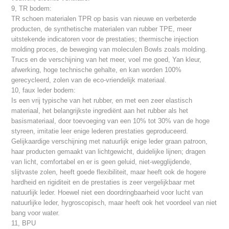
9, TR bodem:
TR schoen materialen TPR op basis van nieuwe en verbeterde
producten, de synthetische materialen van rubber TPE, meer
uitstekende indicatoren voor de prestaties; thermische injection
molding proces, de beweging van moleculen Bowls zoals molding.
Trucs en de verschijning van het meer, voel me goed, Yan kleur,
afwerking, hoge technische gehalte, en kan worden 100%
gerecycleerd, zolen van de eco-vriendelijk materiaal.
10, faux leder bodem:
Is een vrij typische van het rubber, en met een zeer elastisch
materiaal, het belangrijkste ingrediënt aan het rubber als het
basismateriaal, door toevoeging van een 10% tot 30% van de hoge
styreen, imitatie leer enige lederen prestaties geproduceerd.
Gelijkaardige verschijning met natuurlijk enige leder graan patroon,
haar producten gemaakt van lichtgewicht, duidelijke lijnen; dragen
van licht, comfortabel en er is geen geluid, niet-wegglijdende,
slijtvaste zolen, heeft goede flexibiliteit, maar heeft ook de hogere
hardheid en rigiditeit en de prestaties is zeer vergelijkbaar met
natuurlijk leder. Hoewel niet een doordringbaarheid voor lucht van
natuurlijke leder, hygroscopisch, maar heeft ook het voordeel van niet
bang voor water.
11, BPU