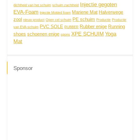
Injectie gegoten
dichtheid van het schuim
schuim zachtheid
EVA-Foam
Mariene Mat
Halverwege
Injectie Molded foam
zool
PE schuim
nieuw product
Open cel schuim
Productie
Productie
PVC SOLE
Rubber enige
Running
van EVA-schuim
RUBBER
XPE SCHUIM
Yoga
shoes
schoenen enige
spons
Mat
Sponsor