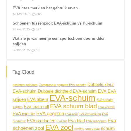
EVA hars merk en het gebruik ervan
18 Mar 2016
265
Schoenen tussenzool: EVA-schuim vs Pu-schuim
20 mei 2015
527
Wat zie je wanneer je een sportschoen doormidden
snijden
20 mei 2015
62
Tag Cloud
Dubbele kleur
gesloten cel foam
Compressie gegoten EVA-schuim
EVA-schuim
Dubbele dichtheid EVA-schuim
EVA
EVA
EVA-schuim
snijden
EVA bloem
EVA schuim
EVA schuim blad
Eva foam roll
snijden
Eva korrels
EVA gegoten
EVA injectie
EVA zool
EVA verwerking
EVA
Eva
EVA producten
Eva blad
productie
Eva roll
EVA schoenen
EVA zool
schoenen zool
schuim
eerlijke
vuurvaste