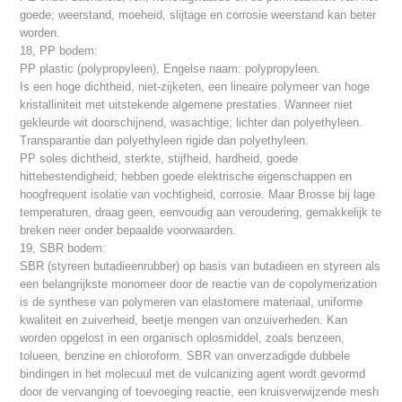
goede; weerstand, moeheid, slijtage en corrosie weerstand kan beter
worden.
18, PP bodem:
PP plastic (polypropyleen), Engelse naam: polypropyleen.
Is een hoge dichtheid, niet-zijketen, een lineaire polymeer van hoge
kristalliniteit met uitstekende algemene prestaties. Wanneer niet
gekleurde wit doorschijnend, wasachtige; lichter dan polyethyleen.
Transparantie dan polyethyleen rigide dan polyethyleen.
PP soles dichtheid, sterkte, stijfheid, hardheid, goede
hittebestendigheid; hebben goede elektrische eigenschappen en
hoogfrequent isolatie van vochtigheid, corrosie. Maar Brosse bij lage
temperaturen, draag geen, eenvoudig aan veroudering, gemakkelijk te
breken neer onder bepaalde voorwaarden.
19, SBR bodem:
SBR (styreen butadieenrubber) op basis van butadieen en styreen als
een belangrijkste monomeer door de reactie van de copolymerization
is de synthese van polymeren van elastomere materiaal, uniforme
kwaliteit en zuiverheid, beetje mengen van onzuiverheden. Kan
worden opgelost in een organisch oplosmiddel, zoals benzeen,
tolueen, benzine en chloroform. SBR van onverzadigde dubbele
bindingen in het molecuul met de vulcanizing agent wordt gevormd
door de vervanging of toevoeging reactie, een kruisverwijzende mesh