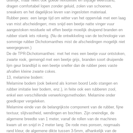
uiterlijk, maar heeft ook goede flexibiliteit en slijtage weerstand,
dragen comfortabel lopen zonder geluid, zolen van schoenen,
sneakers en het dagelijkse leven van ingesloten materiaal.
Rubber pees: een lange tijd om witter van het oppervlak met een laag
van mist afscheidingen; mes snijd een beetje natte vinger vuur
aangestoken residuele wit effen beetje moeilijk druipend branden en
rubber stank iets rokerig. (Nu de ontwikkeling van de technologie van
sommige rubber Dichotomanthes mist de afscheidingen mogelijk niet
weergegeven.)
De de TPR-Dichotomanthes: met het mes een beetje vuur ontstoken,
zwarte rook, gemengd met een beetje grijs, branden soort druipende
lijm geur brandtijd is een beetje sneller dan de rubber pees vaste
afvallen kleine zwarte cokes.
13, melamine bodem:
Melamine bodem (ook bekend als komen boord Ledo stangen en
rubber imitatie leer bodem, enz.), in feite ook een rubberen zool,
enkel een verschillende verwerkingsmethoden. Melamine onder
goedkoper vergeleken.
Melamine einde van de belangrijkste component van de rubber, fijne
textuur, slijtvastheid, wendingen en bochten. Zijn oneindige, de
algemene breedte van 1 meter, vanaf de rollen van de machines
kwam uit en snijd in 2 meter lang. De rode mes ponsen, nogmaals
rand kleur, de algemene dikte tussen 3-5mm, afhankelijk van de