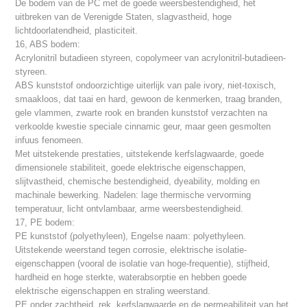
De bodem van de PC met de goede weersbestendigheid, het
uitbreken van de Verenigde Staten, slagvastheid, hoge
lichtdoorlatendheid, plasticiteit.
16, ABS bodem:
Acrylonitril butadieen styreen, copolymeer van acrylonitril-butadieen-
styreen.
ABS kunststof ondoorzichtige uiterlijk van pale ivory, niet-toxisch,
smaakloos, dat taai en hard, gewoon de kenmerken, traag branden,
gele vlammen, zwarte rook en branden kunststof verzachten na
verkoolde kwestie speciale cinnamic geur, maar geen gesmolten
infuus fenomeen.
Met uitstekende prestaties, uitstekende kerfslagwaarde, goede
dimensionele stabiliteit, goede elektrische eigenschappen,
slijtvastheid, chemische bestendigheid, dyeability, molding en
machinale bewerking. Nadelen: lage thermische vervorming
temperatuur, licht ontvlambaar, arme weersbestendigheid.
17, PE bodem:
PE kunststof (polyethyleen), Engelse naam: polyethyleen.
Uitstekende weerstand tegen corrosie, elektrische isolatie-
eigenschappen (vooral de isolatie van hoge-frequentie), stijfheid,
hardheid en hoge sterkte, waterabsorptie en hebben goede
elektrische eigenschappen en straling weerstand.
PE onder zachtheid, rek, kerfslagwaarde en de permeabiliteit van het