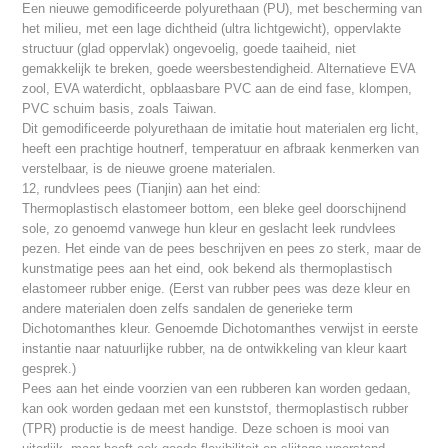
Een nieuwe gemodificeerde polyurethaan (PU), met bescherming van
het milieu, met een lage dichtheid (ultra lichtgewicht), oppervlakte
structuur (glad oppervlak) ongevoelig, goede taaiheid, niet
gemakkelijk te breken, goede weersbestendigheid. Alternatieve EVA
zool, EVA waterdicht, opblaasbare PVC aan de eind fase, klompen,
PVC schuim basis, zoals Taiwan.
Dit gemodificeerde polyurethaan de imitatie hout materialen erg licht,
heeft een prachtige houtnerf, temperatuur en afbraak kenmerken van
verstelbaar, is de nieuwe groene materialen.
12, rundvlees pees (Tianjin) aan het eind:
Thermoplastisch elastomeer bottom, een bleke geel doorschijnend
sole, zo genoemd vanwege hun kleur en geslacht leek rundvlees
pezen. Het einde van de pees beschrijven en pees zo sterk, maar de
kunstmatige pees aan het eind, ook bekend als thermoplastisch
elastomeer rubber enige. (Eerst van rubber pees was deze kleur en
andere materialen doen zelfs sandalen de generieke term
Dichotomanthes kleur. Genoemde Dichotomanthes verwijst in eerste
instantie naar natuurlijke rubber, na de ontwikkeling van kleur kaart
gesprek.)
Pees aan het einde voorzien van een rubberen kan worden gedaan,
kan ook worden gedaan met een kunststof, thermoplastisch rubber
(TPR) productie is de meest handige. Deze schoen is mooi van