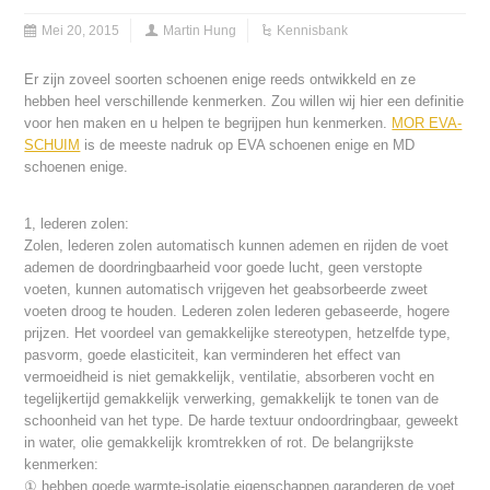
Mei 20, 2015
Martin Hung
Kennisbank
Er zijn zoveel soorten schoenen enige reeds ontwikkeld en ze
hebben heel verschillende kenmerken. Zou willen wij hier een definitie
voor hen maken en u helpen te begrijpen hun kenmerken.
MOR EVA-
SCHUIM
is de meeste nadruk op EVA schoenen enige en MD
schoenen enige.
1, lederen zolen:
Zolen, lederen zolen automatisch kunnen ademen en rijden de voet
ademen de doordringbaarheid voor goede lucht, geen verstopte
voeten, kunnen automatisch vrijgeven het geabsorbeerde zweet
voeten droog te houden. Lederen zolen lederen gebaseerde, hogere
prijzen. Het voordeel van gemakkelijke stereotypen, hetzelfde type,
pasvorm, goede elasticiteit, kan verminderen het effect van
vermoeidheid is niet gemakkelijk, ventilatie, absorberen vocht en
tegelijkertijd gemakkelijk verwerking, gemakkelijk te tonen van de
schoonheid van het type. De harde textuur ondoordringbaar, geweekt
in water, olie gemakkelijk kromtrekken of rot. De belangrijkste
kenmerken:
① hebben goede warmte-isolatie eigenschappen garanderen de voet