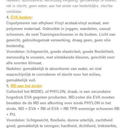
Nadelen: absorberend, eenvoudig vergeling, gemakkelijk te breken,
rek is slecht, geen water, aan het einde van bederfelijke, slechte
ventilatie.
4,
EVA bodem
:
Copolymeren van ethyleen Vinyl acetaat-vinyl acetaat, een
polymeer materiaal. Gebruikte in joggen, wandelen, casual
schoenen, de voet Trainingsschoenen in de bodem. Licht van
gewicht, gebruiksgemak verwerking, draag geen, geen olie
bestendig.
Voordelen: lichtgewicht, goede elasticiteit, goede flexibiliteit,
eenvoudig te vouwen, met uitstekende kleuren, geschikt voor
alle soorten klimaat.
Nadelen: gemakkelijk te absorberen van water, en niet
waarschijnlijk te corroderen of slecht voor het milieu,
gemakkelijk vuil.
5,
MD aan het einde
:
Collectief het MODEL of PHYLON, draak, is een secundaire
hogedruk EVA gegoten producten. MD-zolen die EVA moeten
bevatten de de MD een afkorting voor einde PHYLON in het
einde. MD = EVA + RB of EVA + RB TPR sommige schoenen RB
+ PU.
Voordelen: lichtgewicht, flexibele, dunne uiterlijk, zachtheid
goed; gemakkelijk te reinigen; hardheid, dichtheid, treksterkte,