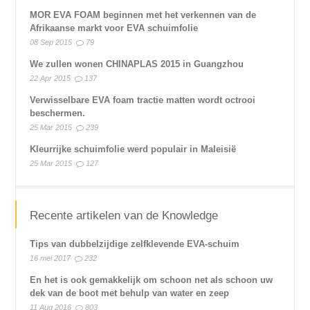
MOR EVA FOAM beginnen met het verkennen van de
Afrikaanse markt voor EVA schuimfolie
08 Sep 2015
79
We zullen wonen CHINAPLAS 2015 in Guangzhou
22 Apr 2015
137
Verwisselbare EVA foam tractie matten wordt octrooi
beschermen.
25 Mar 2015
239
Kleurrijke schuimfolie werd populair in Maleisië
25 Mar 2015
127
Recente artikelen van de Knowledge
Tips van dubbelzijdige zelfklevende EVA-schuim
16 mei 2017
232
En het is ook gemakkelijk om schoon net als schoon uw
dek van de boot met behulp van water en zeep
11 Aug 2016
803