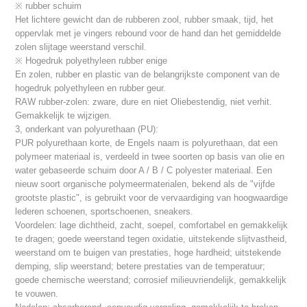
※ rubber schuim
Het lichtere gewicht dan de rubberen zool, rubber smaak, tijd, het
oppervlak met je vingers rebound voor de hand dan het gemiddelde
zolen slijtage weerstand verschil.
※ Hogedruk polyethyleen rubber enige
En zolen, rubber en plastic van de belangrijkste component van de
hogedruk polyethyleen en rubber geur.
RAW rubber-zolen: zware, dure en niet Oliebestendig, niet verhit.
Gemakkelijk te wijzigen.
3, onderkant van polyurethaan (PU):
PUR polyurethaan korte, de Engels naam is polyurethaan, dat een
polymeer materiaal is, verdeeld in twee soorten op basis van olie en
water gebaseerde schuim door A / B / C polyester materiaal. Een
nieuw soort organische polymeermaterialen, bekend als de "vijfde
grootste plastic", is gebruikt voor de vervaardiging van hoogwaardige
lederen schoenen, sportschoenen, sneakers.
Voordelen: lage dichtheid, zacht, soepel, comfortabel en gemakkelijk
te dragen; goede weerstand tegen oxidatie, uitstekende slijtvastheid,
weerstand om te buigen van prestaties, hoge hardheid; uitstekende
demping, slip weerstand; betere prestaties van de temperatuur;
goede chemische weerstand; corrosief milieuvriendelijk, gemakkelijk
te vouwen.