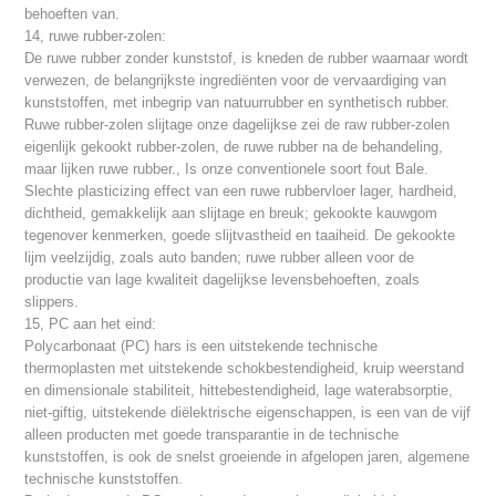
behoeften van.
14, ruwe rubber-zolen:
De ruwe rubber zonder kunststof, is kneden de rubber waarnaar wordt
verwezen, de belangrijkste ingrediënten voor de vervaardiging van
kunststoffen, met inbegrip van natuurrubber en synthetisch rubber.
Ruwe rubber-zolen slijtage onze dagelijkse zei de raw rubber-zolen
eigenlijk gekookt rubber-zolen, de ruwe rubber na de behandeling,
maar lijken ruwe rubber., Is onze conventionele soort fout Bale.
Slechte plasticizing effect van een ruwe rubbervloer lager, hardheid,
dichtheid, gemakkelijk aan slijtage en breuk; gekookte kauwgom
tegenover kenmerken, goede slijtvastheid en taaiheid. De gekookte
lijm veelzijdig, zoals auto banden; ruwe rubber alleen voor de
productie van lage kwaliteit dagelijkse levensbehoeften, zoals
slippers.
15, PC aan het eind:
Polycarbonaat (PC) hars is een uitstekende technische
thermoplasten met uitstekende schokbestendigheid, kruip weerstand
en dimensionale stabiliteit, hittebestendigheid, lage waterabsorptie,
niet-giftig, uitstekende diëlektrische eigenschappen, is een van de vijf
alleen producten met goede transparantie in de technische
kunststoffen, is ook de snelst groeiende in afgelopen jaren, algemene
technische kunststoffen.