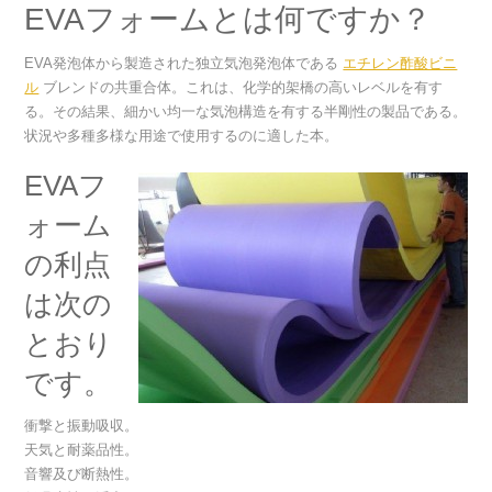
EVAフォームとは何ですか？
EVA発泡体から製造された独立気泡発泡体である
エチレン酢酸ビニ
ル
ブレンドの共重合体。これは、化学的架橋の高いレベルを有す
る。その結果、細かい均一な気泡構造を有する半剛性の製品である。
状況や多種多様な用途で使用するのに適した本。
EVAフ
ォーム
の利点
は次の
とおり
です。
衝撃と振動吸収。
天気と耐薬品性。
音響及び断熱性。