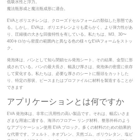
低吸水性と浮力。
魔法瓶形成と魔法瓶成形に適合。
EVAとポリエチレンは、クローズドセルフォームの類似した形態であ
る。しかし、EVAは、ポリエチレンよりも柔らかく、より弾力性があ
り、圧縮後の大きな回復特性を有している。私たちは、M3、30〜
400キロ/から密度の範囲内と異なる色の様々なEVAフォームをストッ
ク。
発泡体は、バンとして知ら閉鎖セル発泡シート、その結果、金型に形
成されている。バンの最大長さ、幅及び厚さは、発泡体の密度に依存
して変化する。私たちは、必要な厚さのシートに饅頭をカットした
り、特定の形状、ピースまたはプロファイルに材料を製造することが
できます
アプリケーションとは何ですか
EVA 発泡体は、非常に汎用性の高い製品です。それは、幅広いさま
ざまな用途に適する、海洋のフロアー リング材料、整形外科のよう
なアプリケーション使用 EVA ブロック。多くの材料のための効果的
な代替です。フェルト、ネオプレン、天然ゴム、ポリウレタン、塩ビ