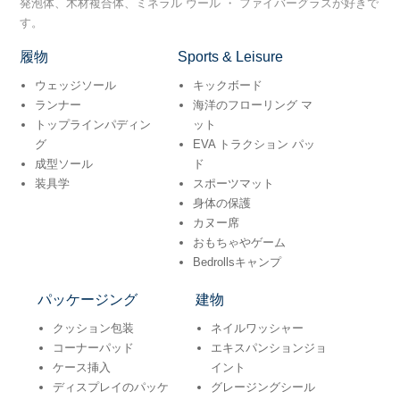
発泡体、木材複合体、ミネラル ウール ・ ファイバーグラスが好きで
す。
履物
Sports & Leisure
ウェッジソール
キックボード
ランナー
海洋のフローリング マ
トップラインパディン
ット
グ
EVA トラクション パッ
成型ソール
ド
装具学
スポーツマット
身体の保護
カヌー席
おもちゃやゲーム
Bedrollsキャンプ
パッケージング
建物
クッション包装
ネイルワッシャー
コー​​ナーパッド
エキスパンションジョ
ケース挿入
イント
ディスプレイのパッケ
グレージングシール