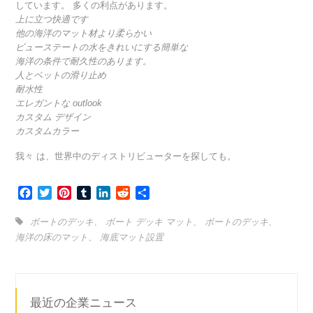
しています。 多くの利点があります。
上に立つ快適です
他の海洋のマット材より柔らかい
ビューステートの水をきれいにする簡単な
海洋の条件で耐久性のあります。
人とペットの滑り止め
耐水性
エレガントな outlook
カスタム デザイン
カスタムカラー
我々 は、世界中のディストリビューターを探しても。
Facebook
Twitter
Pinterest
Tumblr
LinkedIn
Reddit
共
有
ボートのデッキ
、
ボート デッキ マット
、
ボートのデッキ
、
海洋の床のマット
、
海底マット設置
最近の企業ニュース