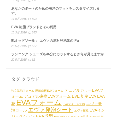
16 5月 2017
232
あなたのボートのための海洋のマットをカスタマイズしま
す。
11 8月 2016
803
EVA 樹脂ブランドとその利用
18 3月 2016
265
靴ミッドソール： エヴァの泡対発泡体の Pu
20 5月 2015
527
ランニング シューズを半分にカットするとき何が見えますか
20 5月 2015
62
タグ·クラウド
デュアルカラーEVAフ
独立気泡フォーム
圧縮成形EVAフォーム
ォーム
デュアル密度EVAフォーム
EVE
切削EVA
EVA
EVAフォーム
花
エヴァ発
EVAフォーム切断
エヴァ発泡シート
泡ロール
EVAイン
エヴァ顆粒
EVA成型
ジェクション
EVAアウトソール
EVA処理
EVAの生産