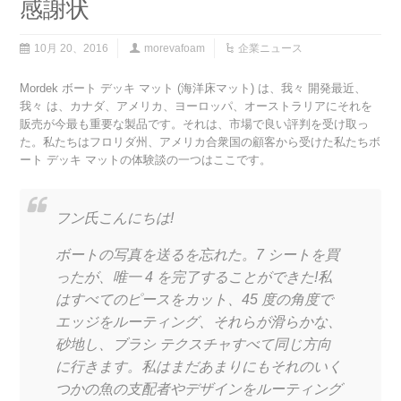
感謝状
10月 20、2016
morevafoam
企業ニュース
Mordek ボート デッキ マット (海洋床マット) は、我々 開発最近、
我々 は、カナダ、アメリカ、ヨーロッパ、オーストラリアにそれを
販売が今最も重要な製品です。それは、市場で良い評判を受け取っ
た。私たちはフロリダ州、アメリカ合衆国の顧客から受けた私たちボ
ート デッキ マットの体験談の一つはここです。
フン氏こんにちは!
ボートの写真を送るを忘れた。7 シートを買
ったが、唯一 4 を完了することができた!私
はすべてのピースをカット、45 度の角度で
エッジをルーティング、それらが滑らかな、
砂地し、ブラシ テクスチャすべて同じ方向
に行きます。私はまだあまりにもそれのいく
つかの魚の支配者やデザインをルーティング