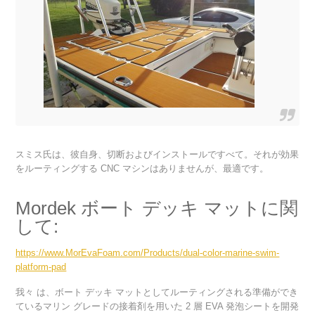
スミス氏は、彼自身、切断およびインストールですべて。それが効果
をルーティングする CNC マシンはありませんが、最適です。
Mordek ボート デッキ マットに関
して:
https://www.MorEvaFoam.com/Products/dual-color-marine-swim-
platform-pad
我々 は、ボート デッキ マットとしてルーティングされる準備ができ
ているマリン グレードの接着剤を用いた 2 層 EVA 発泡シートを開発