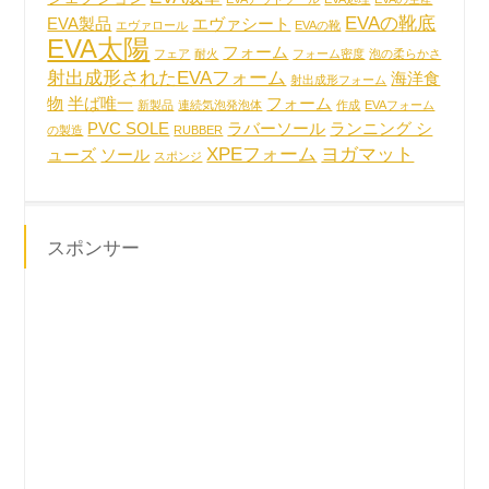
EVAの靴底
EVA製品
エヴァシート
エヴァロール
EVAの靴
EVA太陽
フォーム
フェア
耐火
フォーム密度
泡の柔らかさ
射出成形されたEVAフォーム
海洋食
射出成形フォーム
物
半ば唯一
フォーム
新製品
連続気泡発泡体
作成
EVAフォーム
PVC SOLE
ラバーソール
ランニング シ
の製造
RUBBER
XPEフォーム
ヨガマット
ューズ
ソール
スポンジ
スポンサー