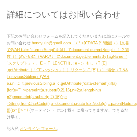
詳細についてはお問い合わせ
下記のお問い合わせフォームを記入してくださいまたは単にメールで
お問い合わせ
hongyulin@gmail.com
！/ * <[CDATA [* /機能（）{文書
で{VAR tは= "currentScript"を試してdocument.currentScript：！？関
数（）{のために（VARさt =にdocument.getElementsByTagName（
"スクリプト」）、E = T .LENGTHし; e - ;）もし（T [E]
.getAttribute（「CF-ハッシュ」））リターン·T [E]}（）;場合（T &&
t.previousSibling）{VAR
e,r,n,i,c=t.previousSibling,a=c.getAttribute("data-cfemail");if(a)
{for(e="",r=parseInt(a.substr(0,2),16),n=2;a.length-n;n
=2)i=parseInt(a.substr(n,2),16)^r,e
=String.fromCharCode(i);e=document.createTextNode(e),c.parentNode.repl
{}}();/* ]]> * /
(マーティン ・ ホン)
我々 に戻ってきますが、できるだ
け早く。
記入私
オンライン フォーム
。