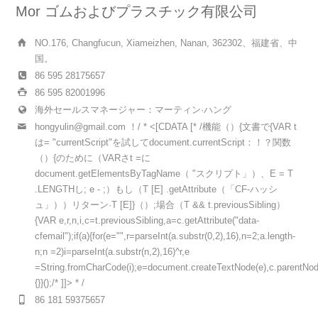
Mor ゴムおよびプラスチック有限公司
NO.176, Changfucun, Xiameizhen, Nanan, 362302、福建省、中
国。
86 595 28175657
86 595 82001996
海外セールスマネージャー：マーティン·ハング
hongyulin@gmail.com
！/ * <[CDATA [* /機能（）{文書で{VAR t
は= "currentScript"を試してdocument.currentScript：！？関数
（）{のために（VARさt =に
document.getElementsByTagName（ "スクリプト」）、E = T
.LENGTHし; e - ;）もし（T [E] .getAttribute（「CF-ハッシ
ュ」））リターン·T [E]}（）;場合（T && t.previousSibling）
{VAR e,r,n,i,c=t.previousSibling,a=c.getAttribute("data-
cfemail");if(a){for(e="",r=parseInt(a.substr(0,2),16),n=2;a.length-
n;n =2)i=parseInt(a.substr(n,2),16)^r,e
=String.fromCharCode(i);e=document.createTextNode(e),c.parentNode.
{}}();/* ]]> * /
86 181 59375657