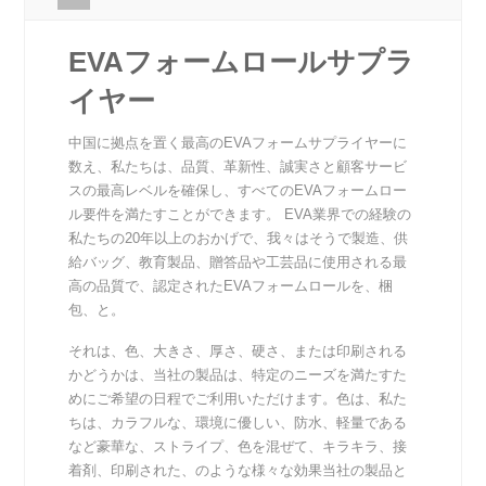
EVAフォームロールサプラ
イヤー
中国に拠点を置く最高のEVAフォームサプライヤーに
数え、私たちは、品質、革新性、誠実さと顧客サービ
スの最高レベルを確保し、すべてのEVAフォームロー
ル要件を満たすことができます。 EVA業界での経験の
私たちの20年以上のおかげで、我々はそうで製造、供
給バッグ、教育製品、贈答品や工芸品に使用される最
高の品質で、認定されたEVAフォームロールを、梱
包、と。
それは、色、大きさ、厚さ、硬さ、または印刷される
かどうかは、当社の製品は、特定のニーズを満たすた
めにご希望の日程でご利用いただけます。色は、私た
ちは、カラフルな、環境に優しい、防水、軽量である
など豪華な、ストライプ、色を混ぜて、キラキラ、接
着剤、印刷された、のような様々な効果当社の製品と