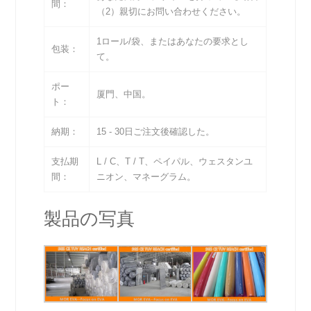
間：
（2）親切にお問い合わせください。
1ロール/袋、またはあなたの要求とし
包装：
て。
ポー
厦門、中国。
ト：
納期：
15 - 30日ご注文後確認した。
支払期
L / C、T / T、ペイパル、ウェスタンユ
間：
ニオン、マネーグラム。
製品の写真