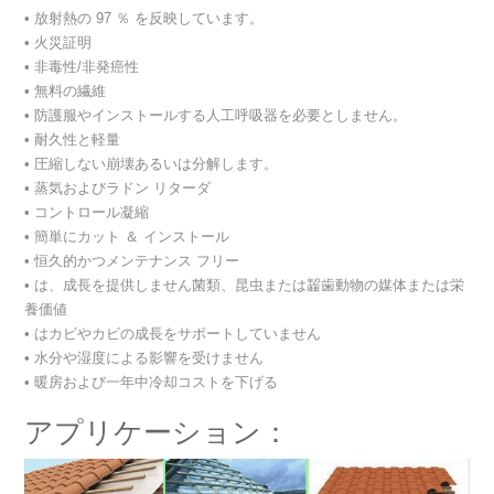
• 放射熱の 97 ％ を反映しています。
• 火災証明
• 非毒性/非発癌性
• 無料の繊維
• 防護服やインストールする人工呼吸器を必要としません。
• 耐久性と軽量
• 圧縮しない崩壊あるいは分解します。
• 蒸気およびラドン リターダ
• コントロール凝縮
• 簡単にカット ＆ インストール
• 恒久的かつメンテナンス フリー
• は、成長を提供しません菌類、昆虫または齧歯動物の媒体または栄
養価値
• はカビやカビの成長をサポートしていません
• 水分や湿度による影響を受けません
• 暖房および一年中冷却コストを下げる
アプリケーション：