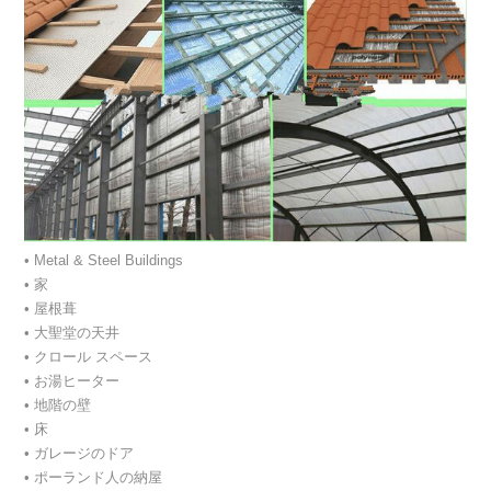
• Metal & Steel Buildings
• 家
• 屋根葺
• 大聖堂の天井
• クロール スペース
• お湯ヒーター
• 地階の壁
• 床
• ガレージのドア
• ポーランド人の納屋