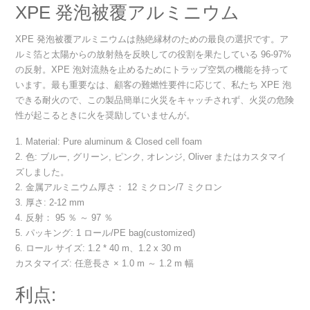
XPE 発泡被覆アルミニウム
XPE 発泡被覆アルミニウムは熱絶縁材のための最良の選択です。ア
ルミ箔と太陽からの放射熱を反映しての役割を果たしている 96-97%
の反射。XPE 泡対流熱を止めるためにトラップ空気の機能を持って
います。最も重要なは、顧客の難燃性要件に応じて、私たち XPE 泡
できる耐火ので、この製品簡単に火災をキャッチされず、火災の危険
性が起こるときに火を奨励していませんが。
1. Material: Pure aluminum & Closed cell foam
2. 色: ブルー, グリーン, ピンク, オレンジ, Oliver またはカスタマイ
ズしました。
2. 金属アルミニウム厚さ： 12 ミクロン/7 ミクロン
3. 厚さ: 2-12 mm
4. 反射： 95 ％ ～ 97 ％
5. パッキング: 1 ロール/PE bag(customized)
6. ロール サイズ: 1.2 * 40 m、1.2 x 30 m
カスタマイズ: 任意長さ × 1.0 m ～ 1.2 m 幅
利点: