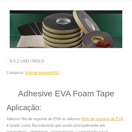
$ 0,2 USD / ROLO
Categoria:
Rolo de espuma EVA
Adhesive EVA Foam Tape
Aplicação:
Adesivo fita de espuma de EVA ou adesivo
Rolo de espuma de EVA
é usado como fita industrial que usado principalmente em
automotivos, eletrônicos, aeroespaciais e construção naval,