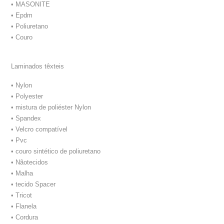
• MASONITE
• Epdm
• Poliuretano
• Couro
Laminados têxteis
• Nylon
• Polyester
• mistura de poliéster Nylon
• Spandex
• Velcro compatível
• Pvc
• couro sintético de poliuretano
• Nãotecidos
• Malha
• tecido Spacer
• Tricot
• Flanela
• Cordura