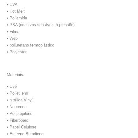
• EVA
• Hot Melt
• Poliamida
• PSA (adesivos sensíveis à pressão)
• Films
• Web
• poliuretano termoplástico
• Polyester
Materiais
• Eve
• Polietileno
• nitrílica Vinyl
• Neoprene
• Polipropileno
• Fiberboard
• Papel Celulose
• Estireno Butadieno