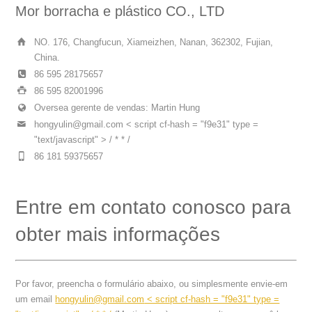
Mor borracha e plástico CO., LTD
NO. 176, Changfucun, Xiameizhen, Nanan, 362302, Fujian,
China.
86 595 28175657
86 595 82001996
Oversea gerente de vendas: Martin Hung
hongyulin@gmail.com
< script cf-hash = "f9e31" type =
"text/javascript" > / * * /
86 181 59375657
Entre em contato conosco para
obter mais informações
Por favor, preencha o formulário abaixo, ou simplesmente envie-em
um email
hongyulin@gmail.com
< script cf-hash = "f9e31" type =