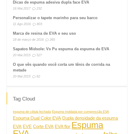
Dicas de espuma adesiva dupla face EVA
16 Mai 2017
232
Personalizar o tapete marinho para seu barco
11 Ago 2016
803
Marca de resina de EVA e seu uso
18 de março de 2016
265
Sapatos Midsole: Vs Pu espuma da espuma de EVA
20 Mai 2015
527
O que vês quando você corta um tênis de corrida na
metade
20 Mai 2015
62
Tag Cloud
espuma de célula fechada
Espuma moldada por compressão EVA
Espuma Dual Color EVA
Dupla densidade da espuma
Espuma
EVA
EVE
Corte EVA
EVA flor
EVA