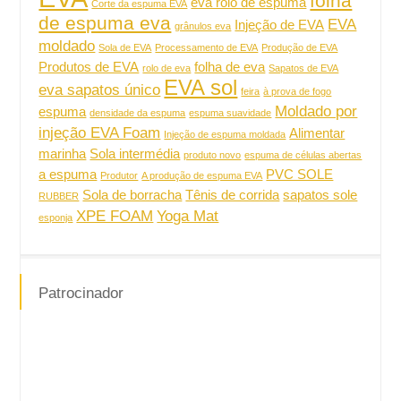
folha
eva rolo de espuma
Corte da espuma EVA
de espuma eva
EVA
Injeção de EVA
grânulos eva
moldado
Sola de EVA
Processamento de EVA
Produção de EVA
Produtos de EVA
folha de eva
rolo de eva
Sapatos de EVA
EVA sol
eva sapatos único
feira
à prova de fogo
Moldado por
espuma
densidade da espuma
espuma suavidade
injeção EVA Foam
Alimentar
Injeção de espuma moldada
marinha
Sola intermédia
produto novo
espuma de células abertas
a espuma
PVC SOLE
Produtor
A produção de espuma EVA
Sola de borracha
Tênis de corrida
sapatos sole
RUBBER
XPE FOAM
Yoga Mat
esponja
Patrocinador