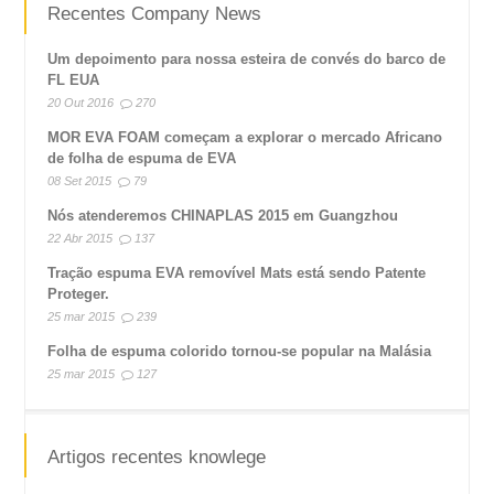
Recentes Company News
Um depoimento para nossa esteira de convés do barco de
FL EUA
20 Out 2016
270
MOR EVA FOAM começam a explorar o mercado Africano
de folha de espuma de EVA
08 Set 2015
79
Nós atenderemos CHINAPLAS 2015 em Guangzhou
22 Abr 2015
137
Tração espuma EVA removível Mats está sendo Patente
Proteger.
25 mar 2015
239
Folha de espuma colorido tornou-se popular na Malásia
25 mar 2015
127
Artigos recentes knowlege