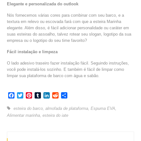
Elegante e personalizada do outlook
Nós fornecemos várias cores para combinar com seu barco, e a
textura em relevo ou escovada fará com que a esteira Marinha
elegante. Além disso, é fácil adicionar personalidade ou caráter em
suas esteiras do assoalho, talvez rotear seu slogan, logotipo da sua
empresa ou o logotipo do seu time favorito?
Fácil instalação e limpeza
O lado adesivo traseiro fazer instalação fácil. Seguindo instruções,
você pode instalá-los sozinho. E também é fácil de limpar como
limpar sua plataforma de barco com água e sabão.
Facebook
Twitter
Pinterest
Tumblr
LinkedIn
Reddit
Share
esteira do barco
,
almofada de plataforma
,
Espuma EVA
,
Alimentar marinha
,
esteira do iate