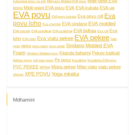
Mbili rangi EVA
kufungwa povu ya seli
Mfinyazo Molded EVA povu
povu
Mbili wiani EVA povu
EVA
EVA kukata
EVA ua
EVA povu
Eva
Eva povu roll
EVA povu kukata
povu loho
EVA molded
EVA sindano
Eva chembe
EVA bidhaa
Eva
EVA outsole
EVA usindikaji
EVA uzalishaji
Eva roll
EVA pekee
Eva viatu pekee
loho
EVA viatu
haki
Sindano Molded EVA
povu
moto
povu wiani
povu upole
Foam
Kitanda baharini
Pekee katikati
Sindano Molded povu
Pe povu
bidhaa mpya
seli wazi povu
Kuzalisha
Kuzalisha EVA povu
PVC PEKEE
Mpira pekee
Mbio viatu
viatu pekee
MPIRA
XPE POVU
Yoga mkeka
sifongo
Mdhamini