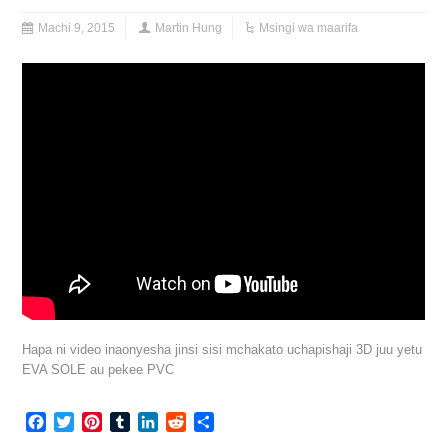
Machi 9, 2015
Martin Hung
Msingi wa maarifa
Hapa ni video inaonyesha jinsi sisi mchakato uchapishaji 3D juu yetu
EVA SOLE au pekee PVC
Facebook
Twitter
Pinterest
Tumblr
LinkedIn
Reddit
Share