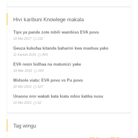
Hivi karibuni Knowlege makala
Tips ya pande zote mbili wambiso EVA povu
16 Mei 2017
232
Geuza kukufaa kitanda baharini kwa mashua yako
11 Kariuki 2016
803
EVA resin bidhaa na matumizi yake
18 Mar 2016
265
Midsole viatu: EVA povu vs Pu povu
20 Mei 2015
527
Unaona nini wakati kata kiatu mbio katika nusu
20 Mei 2015
62
Tag wingu