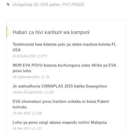
Uchapishaji 3D
,
EVA pekee
,
PVC PEKEE
Habari za hivi karibuni wa kampuni
Testimonial kwa kitanda yetu ya staha mashua kutoka FL
USA
20 Oktoba 2016
270
MOR EVA POVU kuanza kuchunguza soko Afrika ya EVA
povu loho
08 Septemba 2015
79
Je utahudhuria CHINAPLAS 2015 katika Guangzhou
Tarehe 22 Aprili 2015
137
EVA chomekezi povu traction mikeka ni kuwa Patent
kulinda.
25 Mar 2015
239
Loho ya povu rangi akawa maarufu nchini Malaysia
25 Mar 2015
127