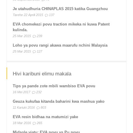
Je utahudhuria CHINAPLAS 2015 katika Guangzhou
Tarehe 22 Aprili 2015
137
EVA chomekezi povu traction mikeka ni kuwa Patent
kulinda.
25 Mar 2015
239
Loho ya povu rangi akawa maarufu nchini Malaysia
25 Mar 2015
127
Hivi karibuni elimu makala
Tips ya pande zote mbili wambiso EVA povu
16 Mei 2017
232
Geuza kukufaa kitanda baharini kwa mashua yako
11 Kariuki 2016
803
EVA resin bidhaa na matumizi yake
18 Mar 2016
265
Midsole viatu: EVA povu vs Pu povu