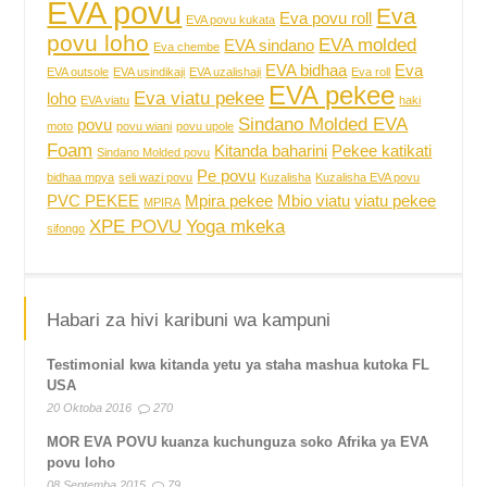
EVA povu
Eva
Eva povu roll
EVA povu kukata
povu loho
EVA molded
EVA sindano
Eva chembe
EVA bidhaa
Eva
EVA outsole
EVA usindikaji
EVA uzalishaji
Eva roll
EVA pekee
Eva viatu pekee
loho
EVA viatu
haki
Sindano Molded EVA
povu
moto
povu wiani
povu upole
Foam
Kitanda baharini
Pekee katikati
Sindano Molded povu
Pe povu
bidhaa mpya
seli wazi povu
Kuzalisha
Kuzalisha EVA povu
PVC PEKEE
Mpira pekee
Mbio viatu
viatu pekee
MPIRA
XPE POVU
Yoga mkeka
sifongo
Habari za hivi karibuni wa kampuni
Testimonial kwa kitanda yetu ya staha mashua kutoka FL
USA
20 Oktoba 2016
270
MOR EVA POVU kuanza kuchunguza soko Afrika ya EVA
povu loho
08 Septemba 2015
79