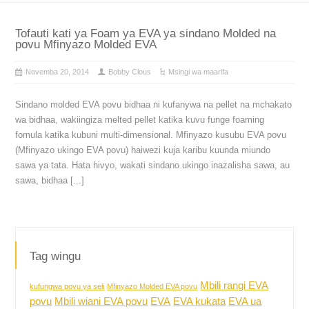
Tofauti kati ya Foam ya EVA ya sindano Molded na
povu Mfinyazo Molded EVA
Novemba 20, 2014
Bobby Clous
Msingi wa maarifa
Sindano molded EVA povu bidhaa ni kufanywa na pellet na mchakato
wa bidhaa, wakiingiza melted pellet katika kuvu funge foaming
fomula katika kubuni multi-dimensional. Mfinyazo kusubu EVA povu
(Mfinyazo ukingo EVA povu) haiwezi kuja karibu kuunda miundo
sawa ya tata. Hata hivyo, wakati sindano ukingo inazalisha sawa, au
sawa, bidhaa [...]
Tag wingu
Mbili rangi EVA
kufungwa povu ya seli
Mfinyazo Molded EVA povu
povu
Mbili wiani EVA povu
EVA
EVA kukata
EVA ua