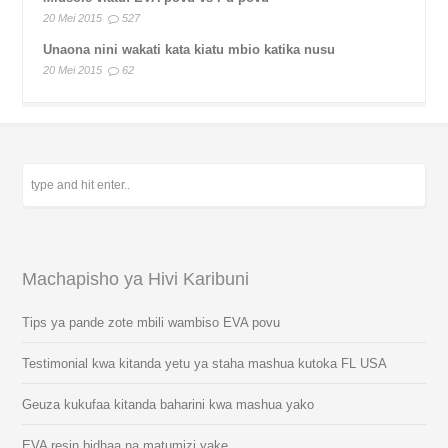
20 Mei 2015
527
Unaona nini wakati kata kiatu mbio katika nusu
20 Mei 2015
62
Machapisho ya Hivi Karibuni
Tips ya pande zote mbili wambiso EVA povu
Testimonial kwa kitanda yetu ya staha mashua kutoka FL USA
Geuza kukufaa kitanda baharini kwa mashua yako
EVA resin bidhaa na matumizi yake