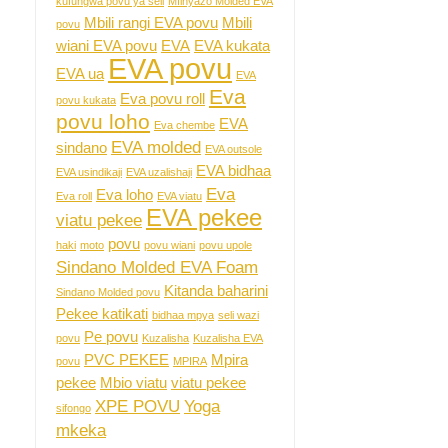
kufungwa povu ya seli
Mfinyazo Molded EVA
Mbili rangi EVA povu
Mbili
povu
wiani EVA povu
EVA
EVA kukata
EVA povu
EVA ua
EVA
Eva
Eva povu roll
povu kukata
povu loho
EVA
Eva chembe
EVA molded
sindano
EVA outsole
EVA bidhaa
EVA usindikaji
EVA uzalishaji
Eva
Eva loho
Eva roll
EVA viatu
EVA pekee
viatu pekee
povu
haki
moto
povu wiani
povu upole
Sindano Molded EVA Foam
Kitanda baharini
Sindano Molded povu
Pekee katikati
bidhaa mpya
seli wazi
Pe povu
povu
Kuzalisha
Kuzalisha EVA
PVC PEKEE
Mpira
povu
MPIRA
pekee
Mbio viatu
viatu pekee
XPE POVU
Yoga
sifongo
mkeka