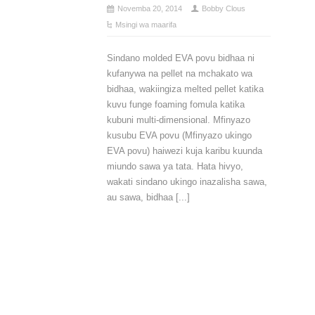
Novemba 20, 2014
Bobby Clous
Msingi wa maarifa
Sindano molded EVA povu bidhaa ni
kufanywa na pellet na mchakato wa
bidhaa, wakiingiza melted pellet katika
kuvu funge foaming fomula katika
kubuni multi-dimensional. Mfinyazo
kusubu EVA povu (Mfinyazo ukingo
EVA povu) haiwezi kuja karibu kuunda
miundo sawa ya tata. Hata hivyo,
wakati sindano ukingo inazalisha sawa,
au sawa, bidhaa [...]