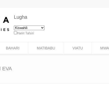
Lugha
Hariri Tafsiri
BAHARI
MATIBABU
VIATU
MWAS
d EVA