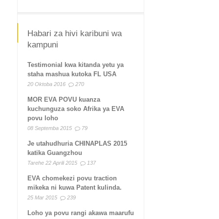
Habari za hivi karibuni wa
kampuni
Testimonial kwa kitanda yetu ya
staha mashua kutoka FL USA
20 Oktoba 2016
270
MOR EVA POVU kuanza
kuchunguza soko Afrika ya EVA
povu loho
08 Septemba 2015
79
Je utahudhuria CHINAPLAS 2015
katika Guangzhou
Tarehe 22 Aprili 2015
137
EVA chomekezi povu traction
mikeka ni kuwa Patent kulinda.
25 Mar 2015
239
Loho ya povu rangi akawa maarufu