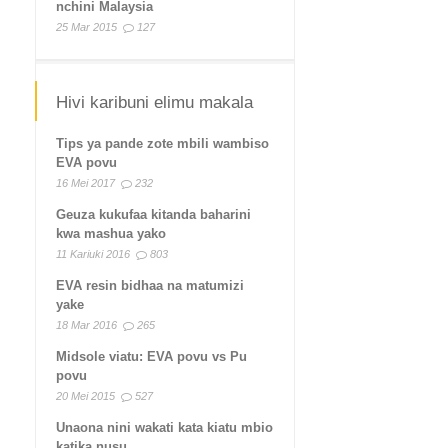
nchini Malaysia
25 Mar 2015
127
Hivi karibuni elimu makala
Tips ya pande zote mbili wambiso
EVA povu
16 Mei 2017
232
Geuza kukufaa kitanda baharini
kwa mashua yako
11 Kariuki 2016
803
EVA resin bidhaa na matumizi
yake
18 Mar 2016
265
Midsole viatu: EVA povu vs Pu
povu
20 Mei 2015
527
Unaona nini wakati kata kiatu mbio
katika nusu