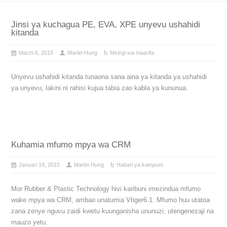
Jinsi ya kuchagua PE, EVA, XPE unyevu ushahidi
kitanda
Machi 6, 2015
Martin Hung
Msingi wa maarifa
Unyevu ushahidi kitanda tunaona sana aina ya kitanda ya ushahidi
ya unyevu, lakini ni rahisi kujua tabia zao kabla ya kununua.
Kuhamia mfumo mpya wa CRM
Januari 19, 2015
Martin Hung
Habari ya kampuni
Mor Rubber & Plastic Technology hivi karibuni imezindua mfumo
wake mpya wa CRM, ambao unatumia Vtiger6.1. Mfumo huu utatoa
zana zenye nguvu zaidi kwetu kuunganisha ununuzi, utengenezaji na
mauzo yetu.