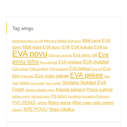
Tag wingu
Mbili rangi EVA
kufungwa povu ya seli
Mfinyazo Molded EVA povu
povu
Mbili wiani EVA povu
EVA
EVA kukata
EVA ua
EVA povu
Eva
Eva povu roll
EVA povu kukata
povu loho
EVA molded
EVA sindano
Eva chembe
EVA bidhaa
Eva
EVA outsole
EVA usindikaji
EVA uzalishaji
Eva roll
EVA pekee
Eva viatu pekee
loho
EVA viatu
haki
Sindano Molded EVA
povu
moto
povu wiani
povu upole
Foam
Kitanda baharini
Pekee katikati
Sindano Molded povu
Pe povu
bidhaa mpya
seli wazi povu
Kuzalisha
Kuzalisha EVA povu
PVC PEKEE
Mpira pekee
Mbio viatu
viatu pekee
MPIRA
XPE POVU
Yoga mkeka
sifongo