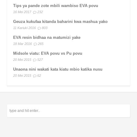
Tips ya pande zote mbili wambiso EVA povu
16 Mei 2017
232
Geuza kukufaa kitanda baharini kwa mashua yako
11 Kariuki 2016
803
EVA resin bidhaa na matumizi yake
18 Mar 2016
265
Midsole viatu: EVA povu vs Pu povu
20 Mei 2015
527
Unaona nini wakati kata kiatu mbio katika nusu
20 Mei 2015
62