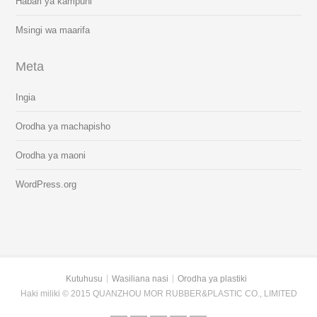
Habari ya kampuni
Msingi wa maarifa
Meta
Ingia
Orodha ya machapisho
Orodha ya maoni
WordPress.org
Kutuhusu
Wasiliana nasi
Orodha ya plastiki
Haki miliki © 2015 QUANZHOU MOR RUBBER&PLASTIC CO., LIMITED