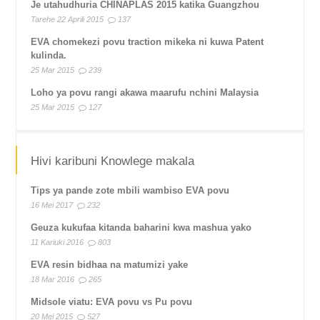
Je utahudhuria CHINAPLAS 2015 katika Guangzhou
Tarehe 22 Aprili 2015
137
EVA chomekezi povu traction mikeka ni kuwa Patent
kulinda.
25 Mar 2015
239
Loho ya povu rangi akawa maarufu nchini Malaysia
25 Mar 2015
127
Hivi karibuni Knowlege makala
Tips ya pande zote mbili wambiso EVA povu
16 Mei 2017
232
Geuza kukufaa kitanda baharini kwa mashua yako
11 Kariuki 2016
803
EVA resin bidhaa na matumizi yake
18 Mar 2016
265
Midsole viatu: EVA povu vs Pu povu
20 Mei 2015
527