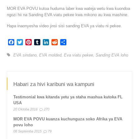
MOR EVA POVU kutoa huduma laber kwa wateja wetu kwa kuondoa
ngozi hii na Sanding EVA viatu pekee kwa mikono au kwa mashine.
Hapa inaonyesha video jinsi sisi sanding EVA ya viatu ni pekee.
Facebook
Twitter
Pinterest
Tumblr
LinkedIn
Reddit
Share
EVA sindano
,
EVA molded
,
Eva viatu pekee
,
Sanding EVA loho
Habari za hivi karibuni wa kampuni
Testimonial kwa kitanda yetu ya staha mashua kutoka FL
USA
20 Oktoba 2016
270
MOR EVA POVU kuanza kuchunguza soko Afrika ya EVA
povu loho
08 Septemba 2015
79