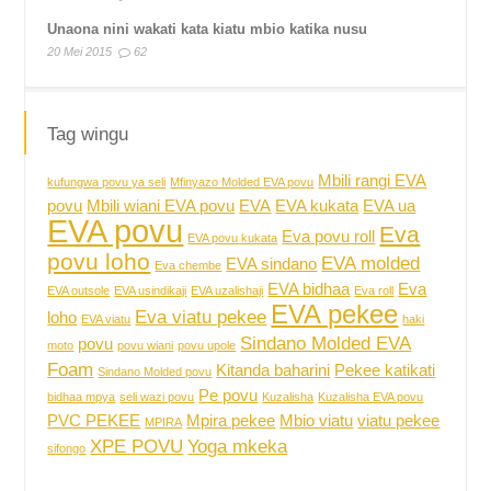
Unaona nini wakati kata kiatu mbio katika nusu
20 Mei 2015
62
Tag wingu
Mbili rangi EVA
kufungwa povu ya seli
Mfinyazo Molded EVA povu
povu
Mbili wiani EVA povu
EVA
EVA kukata
EVA ua
EVA povu
Eva
Eva povu roll
EVA povu kukata
povu loho
EVA molded
EVA sindano
Eva chembe
EVA bidhaa
Eva
EVA outsole
EVA usindikaji
EVA uzalishaji
Eva roll
EVA pekee
Eva viatu pekee
loho
EVA viatu
haki
Sindano Molded EVA
povu
moto
povu wiani
povu upole
Foam
Kitanda baharini
Pekee katikati
Sindano Molded povu
Pe povu
bidhaa mpya
seli wazi povu
Kuzalisha
Kuzalisha EVA povu
PVC PEKEE
Mpira pekee
Mbio viatu
viatu pekee
MPIRA
XPE POVU
Yoga mkeka
sifongo