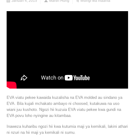
Januari 4, 2015
Martin Hung
Msingi wa maarifa
EVA viatu pekee kawaida kuzalisha na EVA molded au sindano ya
EVA. Bila kujali mchakato ambayo ni choosed, kutakuwa na uso
wiani juu kushoto. Ngozi hii kuzuia EVA viatu pekee kwa gundi na
EVA povu loho nyingine au kitambaa.
Inaweza kuharibu ngozi hii kwa kutumia maji ya kemikali, lakini athari
ni nzuri na hii maji ya kemikali ni sumu.