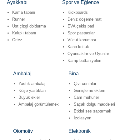
Ayakkabı
Spor ve Eğlence
Kama tabanı
Kickboards
Runner
Deniz döşeme mat
Üst çizgi doldurma
EVA çekiş pad
Kalıplı tabanı
Spor paspaslar
Ortez
Vücut koruması
Kano koltuk
Oyuncaklar ve Oyunlar
Kamp battaniyeleri
Ambalaj
Bina
Yastık ambalaj
Çivi contalar
Köşe yastıkları
Genişleme eklem
Büyük ekler
Cam mühürler
Ambalaj görüntülemek
Saçak dolgu maddeleri
Etkisi ses saptırmak
İzolasyon
Otomotiv
Elektronik