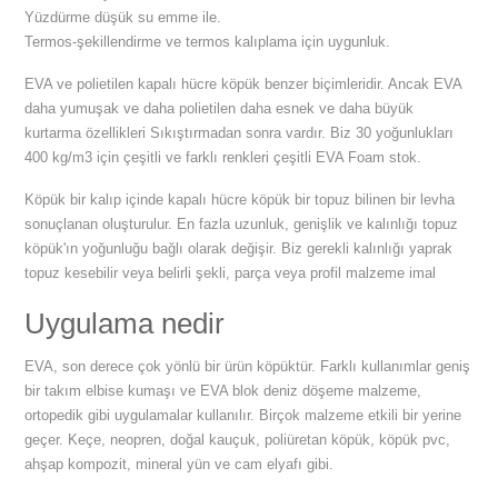
Yüzdürme düşük su emme ile.
Termos-şekillendirme ve termos kalıplama için uygunluk.
EVA ve polietilen kapalı hücre köpük benzer biçimleridir. Ancak EVA
daha yumuşak ve daha polietilen daha esnek ve daha büyük
kurtarma özellikleri Sıkıştırmadan sonra vardır. Biz 30 yoğunlukları
400 kg/m3 için çeşitli ve farklı renkleri çeşitli EVA Foam stok.
Köpük bir kalıp içinde kapalı hücre köpük bir topuz bilinen bir levha
sonuçlanan oluşturulur. En fazla uzunluk, genişlik ve kalınlığı topuz
köpük'ın yoğunluğu bağlı olarak değişir. Biz gerekli kalınlığı yaprak
topuz kesebilir veya belirli şekli, parça veya profil malzeme imal
Uygulama nedir
EVA, son derece çok yönlü bir ürün köpüktür. Farklı kullanımlar geniş
bir takım elbise kumaşı ve EVA blok deniz döşeme malzeme,
ortopedik gibi uygulamalar kullanılır. Birçok malzeme etkili bir yerine
geçer. Keçe, neopren, doğal kauçuk, poliüretan köpük, köpük pvc,
ahşap kompozit, mineral yün ve cam elyafı gibi.