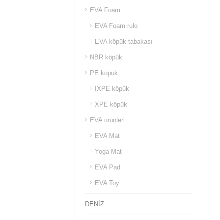
EVA Foam
EVA Foam rulo
EVA köpük tabakası
NBR köpük
PE köpük
IXPE köpük
XPE köpük
EVA ürünleri
EVA Mat
Yoga Mat
EVA Pad
EVA Toy
DENİZ