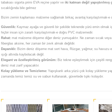
tabakası sigorta primi EVA reçine yapılır ve
iki katman değil yapıştırılmış
sıcaklığında bile gelmez
Bizim zemin kaplaması malzeme sağlamak birkaç avantaj karşılaştırmak-e
Güvenlik:
Kaymaz ayağa ve güvenli bir şekilde teknende yürü emin olmak iç
hiçbir insan için zararlı karşılaştırmak-e doğru PVC malzemedir.
Rahat:
mat malzeme döşeme diğer deniz yumuşaktır. Ne zaman sıcak veya s
fiberglas aksine, her zaman bir zevk almak değildir.
Dayanıklı:
Bizim deniz döşeme mat sert hava, Rüzgar, yağmur, su havuzu e
ışığı altında kaybolacak değil.
Elegant ve özelleştirilmiş görünüm:
Biz tekne eşleştirmek için çeşitli re
deniz mat zarif yapacaktır.
Kolay yükleme ve Temizleme:
Yapışkanlı arka yüzü çok kolay yükleme yapm
zamanda temiz temiz su ve sabun kullanarak, güvertede tıpkı kolaydır.