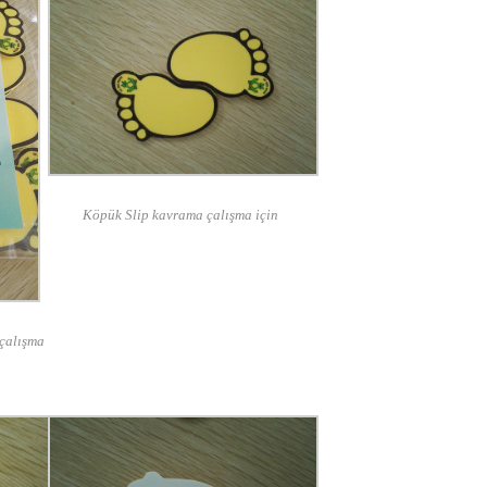
Köpük Slip kavrama çalışma için
çalışma