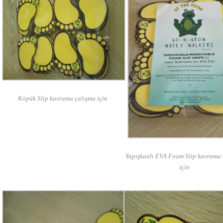
Köpük Slip kavrama çalışma için
Yapışkanlı EVA Foam Slip kavrama 
için