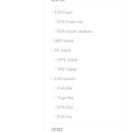
KÖPÜK
EVA Foam
EVA Foam rulo
EVA köpük tabakası
NBR köpük
PE köpük
IXPE köpük
XPE köpük
EVA ürünleri
EVA Mat
Yoga Mat
EVA Pad
EVA Toy
DENİZ