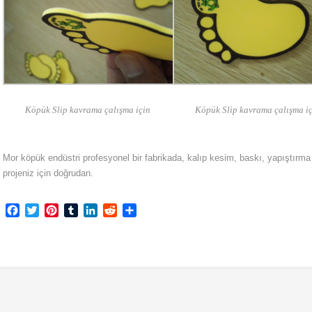
Köpük Slip kavrama çalışma için
Köpük Slip kavrama çalışma i
Mor köpük endüstri profesyonel bir fabrikada, kalıp kesim, baskı, yapıştırm
projeniz için doğrudan.
Facebook
Twitter
Pinterest
Tumblr
LinkedIn
Reddit
Share