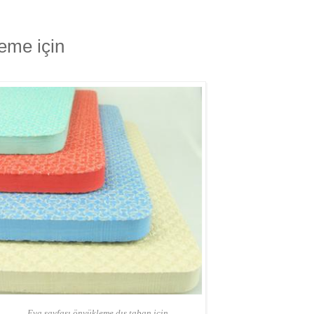
eme için
Eva sayfası önyükleme dış taban için