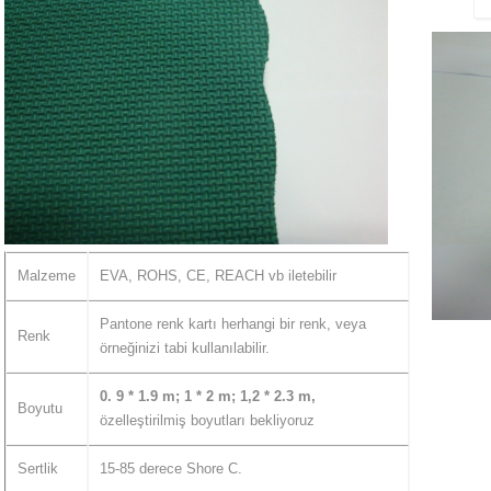
Malzeme
EVA, ROHS, CE, REACH vb iletebilir
Pantone renk kartı herhangi bir renk, veya
Renk
örneğinizi tabi kullanılabilir.
0. 9 * 1.9 m; 1 * 2 m; 1,2 * 2.3 m,
Boyutu
özelleştirilmiş boyutları bekliyoruz
Sertlik
15-85 derece Shore C.