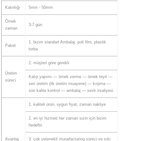
Kalınlığı
5mm - 50mm
Örnek
3-7 gün
zaman
1. bizim standart Ambalaj: poli film, plastik
Paket
torba
2. müşteri göre gerekli
Üretim
Kalıp yapımı — örnek verme — örnek teyit —
süreci
seri üretim (ilk üretim muayene) — kırpma —
son kalite kontrol — ambalaj — sevk irsaliyesi
1. kaliteli ürün, uygun fiyat, zaman nakliye
2. en iyi hizmeti her zaman sizin için bizim
hedeftir
Avantaj
3. çok yetenekli munafacturing süreci ve sıkı