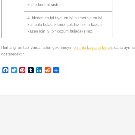
kalite kontrol sistemi
4. bizden en iyi fiyat en iyi hizmet ve en iyi
kalite ile bulacaksınız çok biz bizim kazan-
kazan için iyi bir çözüm bulacaksınız
Herhangi bir faiz varsa lütfen çekinmeyin
bizimle bağlantı kurun
, daha ayrınt
gösterecektir.
Facebook
Twitter
Pinterest
Tumblr
LinkedIn
Reddit
Share