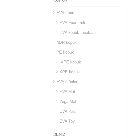
KÖPÜK
EVA Foam
EVA Foam rulo
EVA köpük tabakası
NBR köpük
PE köpük
IXPE köpük
XPE köpük
EVA ürünleri
EVA Mat
Yoga Mat
EVA Pad
EVA Toy
DENİZ