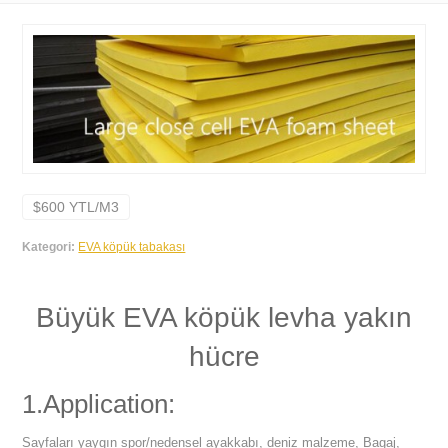
$600 YTL/M3
Kategori:
EVA köpük tabakası
Büyük EVA köpük levha yakın
hücre
1.Application:
Sayfaları yaygın spor/nedensel ayakkabı, deniz malzeme, Bagaj,