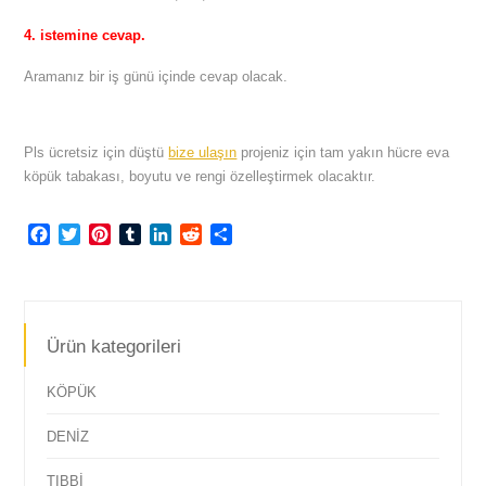
4. istemine cevap.
Aramanız bir iş günü içinde cevap olacak.
Pls ücretsiz için düştü
bize ulaşın
projeniz için tam yakın hücre eva
köpük tabakası, boyutu ve rengi özelleştirmek olacaktır.
Facebook
Twitter
Pinterest
Tumblr
LinkedIn
Reddit
Share
Ürün kategorileri
KÖPÜK
DENİZ
TIBBİ