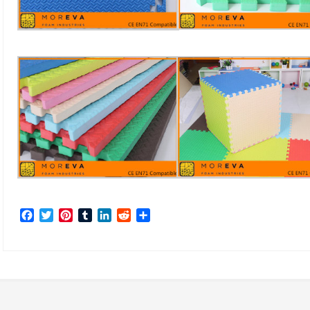
Facebook
Twitter
Pinterest
Tumblr
LinkedIn
Reddit
Share