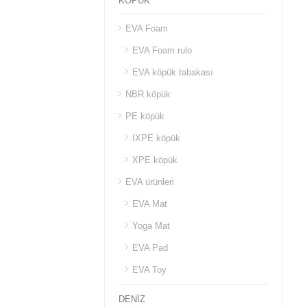
KÖPÜK
EVA Foam
EVA Foam rulo
EVA köpük tabakası
NBR köpük
PE köpük
IXPE köpük
XPE köpük
EVA ürünleri
EVA Mat
Yoga Mat
EVA Pad
EVA Toy
DENİZ