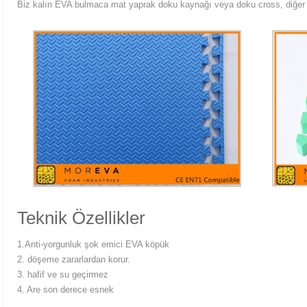
Biz kalın EVA bulmaca mat yaprak doku kaynağı veya doku cross, diğer d
Teknik Özellikler
1.Anti-yorgunluk şok emici EVA köpük
2. döşeme zararlardan korur.
3. hafif ve su geçirmez
4. Are son derece esnek