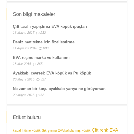
Son bilgi makaleler
Çift taraflı yapıştırıcı EVA köpük ipuçları
16 Mayıs 2017
232
Deniz mat tekne için özelleştirme
11 Ağustos 2016
803
EVA reçine marka ve kullanımı
18 Mar 2016
265
Ayakkabı çevresi: EVA köpük vs Pu köpük
20 Mayıs 2015
527
Ne zaman bir koşu ayakkabı yarıya ne görüyorsun
20 Mayıs 2015
62
Etiket bulutu
Çift renk EVA
kapalı hücre köpük
Sıkıştırma EVA kalıplanmış köpük