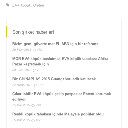
EVA köpük
,
Üreten
Son şirket haberleri
Bizim gemi güverte mat FL ABD için bir referans
20 Ekim 2016
270
MOR EVA köpük başlatmak EVA köpük tabakası Afrika
Pazar keşfetmek için
08 Ekim 2015
79
Biz CHINAPLAS 2015 Guangzhou adlı katılacak
22 Nisan 2015
137
Çıkarılabilir EVA köpük çekiş paspaslar Patent korumak
ediliyor.
25 Mar 2015
239
Renkli köpük tabakası içinde Malaysia popüler oldu
25 Mar 2015
127