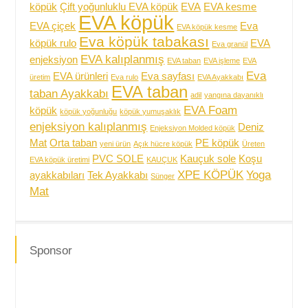
köpük
Çift yoğunluklu EVA köpük
EVA
EVA kesme
EVA köpük
EVA çiçek
Eva
EVA köpük kesme
Eva köpük tabakası
köpük rulo
EVA
Eva granül
EVA kalıplanmış
enjeksiyon
EVA taban
EVA işleme
EVA
Eva
EVA ürünleri
Eva sayfası
üretim
Eva rulo
EVA Ayakkabı
EVA taban
taban Ayakkabı
adil
yangına dayanıklı
EVA Foam
köpük
köpük yoğunluğu
köpük yumuşaklık
enjeksiyon kalıplanmış
Deniz
Enjeksiyon Molded köpük
Mat
Orta taban
PE köpük
yeni ürün
Açık hücre köpük
Üreten
PVC SOLE
Kauçuk sole
Koşu
EVA köpük üretimi
KAUÇUK
XPE KÖPÜK
Yoga
ayakkabıları
Tek Ayakkabı
Sünger
Mat
Sponsor