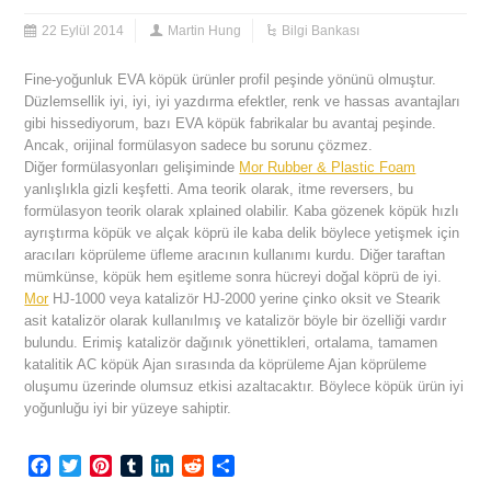
22 Eylül 2014
Martin Hung
Bilgi Bankası
Fine-yoğunluk EVA köpük ürünler profil peşinde yönünü olmuştur.
Düzlemsellik iyi, iyi, iyi yazdırma efektler, renk ve hassas avantajları
gibi hissediyorum, bazı EVA köpük fabrikalar bu avantaj peşinde.
Ancak, orijinal formülasyon sadece bu sorunu çözmez.
Diğer formülasyonları gelişiminde
Mor Rubber & Plastic Foam
yanlışlıkla gizli keşfetti. Ama teorik olarak, itme reversers, bu
formülasyon teorik olarak xplained olabilir. Kaba gözenek köpük hızlı
ayrıştırma köpük ve alçak köprü ile kaba delik böylece yetişmek için
aracıları köprüleme üfleme aracının kullanımı kurdu. Diğer taraftan
mümkünse, köpük hem eşitleme sonra hücreyi doğal köprü de iyi.
Mor
HJ-1000 veya katalizör HJ-2000 yerine çinko oksit ve Stearik
asit katalizör olarak kullanılmış ve katalizör böyle bir özelliği vardır
bulundu. Erimiş katalizör dağınık yönettikleri, ortalama, tamamen
katalitik AC köpük Ajan sırasında da köprüleme Ajan köprüleme
oluşumu üzerinde olumsuz etkisi azaltacaktır. Böylece köpük ürün iyi
yoğunluğu iyi bir yüzeye sahiptir.
Facebook
Twitter
Pinterest
Tumblr
LinkedIn
Reddit
Share