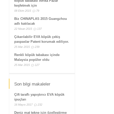
köpük tabakası Afrika Pazar
keşfetmek için
08 Ekim 2015
79
Biz CHINAPLAS 2015 Guangzhou
adlı katılacak
22 Nisan 2015
137
Çıkarılabilir EVA köpük çekiş
paspaslar Patent korumak ediliyor.
25 Mar 2015
239
Renkli köpük tabakası içinde
Malaysia popüler oldu
25 Mar 2015
127
Son bilgi makaleler
Çift taraflı yapıştırıcı EVA köpük
ipuçları
16 Mayıs 2017
232
Deniz mat tekne için özelleştirme