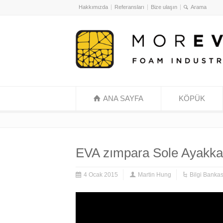
Hakkımızda
Referansları
Bize ulaşın
ANA SAYFA
KÖPÜK
EVA zımpara Sole Ayakka
4 Ocak 2015
Martin Hung
Bilgi Bankas