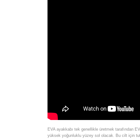
EVA ayakkabı tek genellikle üretmek tarafından EV
yüksek yoğunluklu yüzey sol olacak. Bu cilt için 