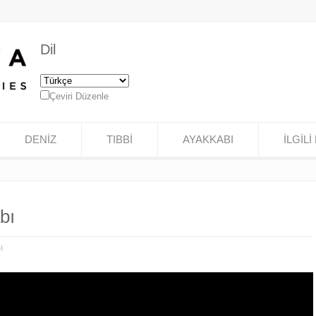
Dil
Çeviri Düzenle
DENİZ
TIBBİ
AYAKKABI
İLGİLİ 
bı
ı