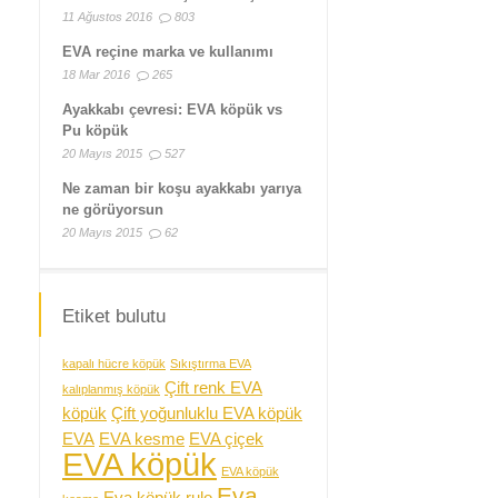
11 Ağustos 2016
803
EVA reçine marka ve kullanımı
18 Mar 2016
265
Ayakkabı çevresi: EVA köpük vs
Pu köpük
20 Mayıs 2015
527
Ne zaman bir koşu ayakkabı yarıya
ne görüyorsun
20 Mayıs 2015
62
Etiket bulutu
kapalı hücre köpük
Sıkıştırma EVA
Çift renk EVA
kalıplanmış köpük
köpük
Çift yoğunluklu EVA köpük
EVA
EVA kesme
EVA çiçek
EVA köpük
EVA köpük
Eva