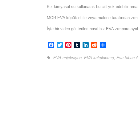
Biz kimyasal su kullanarak bu cilt yok edebilir ama 
MOR EVA köpük el ile veya makine tarafından zımpa
İşte bir video gösterileri nasıl biz EVA zımpara aya
Facebook
Twitter
Pinterest
Tumblr
LinkedIn
Reddit
Share
EVA enjeksiyon
,
EVA kalıplanmış
,
Eva taban 