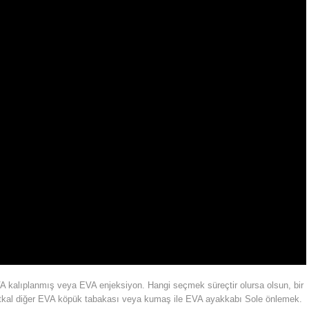
A kalıplanmış veya EVA enjeksiyon. Hangi seçmek süreçtir olursa olsun, bir
tutkal diğer EVA köpük tabakası veya kumaş ile EVA ayakkabı Sole önlemek.