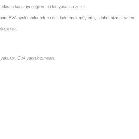
etkisi o kadar iyi değil ve bu kimyasal su zehirli.
ra EVA ayakkabılar tek bu deri kaldırmak müşteri için laber hizmet veren.
kkabı tek.
Ayakkabı
,
EVA yaprak zımpara