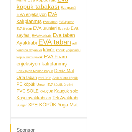
Eva köpük rulo
kesme
köpük tabakası
Eva granül
EVA
EVA enjeksiyon
kalıplanmış
EVA taban
EVA işleme
EVA ürünleri
Eva
EVA üretim
Eva rulo
Eva taban
sayfası
EVA Ayakkabı
EVA taban
Ayakkabı
adil
köpük
yangına dayanıklı
köpük yoğunluğu
EVA Foam
köpük yumuşaklık
enjeksiyon kalıplanmış
Deniz Mat
Enjeksiyon Molded köpük
Orta taban
yeni ürün
Açık hücre köpük
PE köpük
Üreten
EVA köpük üretimi
PVC SOLE
Kauçuk sole
KAUÇUK
Koşu ayakkabıları
Tek Ayakkabı
XPE KÖPÜK
Yoga Mat
Sünger
Sponsor