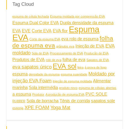
Tag Cloud
espuma de célula fechada
Espuma moldada por compressão EVA
Espuma Dual Color EVA
Dupla densidade da espuma
Espuma
EVA
EVE
Corte EVA
EVA flor
EVA
folha
eva rolo de espuma
Corte da espuma EVA
de espuma eva
EVA
Injeção de EVA
grânulos eva
moldado
Sola de EVA
Processamento de EVA
Produção de EVA
Produtos de EVA
folha de eva
rolo de eva
Sapatos de EVA
EVA sol
eva sapatos único
feira
à prova de fogo
Moldado por
espuma
densidade da espuma
espuma suavidade
injeção EVA Foam
Alimentar
Injeção de espuma moldada
marinha
Sola intermédia
produto novo
espuma de células abertas
a espuma
PVC SOLE
Produtor
A produção de espuma EVA
Sola de borracha
Tênis de corrida
sapatos sole
RUBBER
XPE FOAM
Yoga Mat
esponja