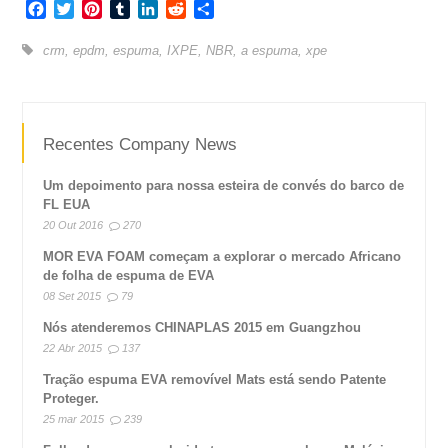
Facebook
Twitter
Pinterest
Tumblr
LinkedIn
Reddit
Share
crm
,
epdm
,
espuma
,
IXPE
,
NBR
,
a espuma
,
xpe
Recentes Company News
Um depoimento para nossa esteira de convés do barco de
FL EUA
20 Out 2016
270
MOR EVA FOAM começam a explorar o mercado Africano
de folha de espuma de EVA
08 Set 2015
79
Nós atenderemos CHINAPLAS 2015 em Guangzhou
22 Abr 2015
137
Tração espuma EVA removível Mats está sendo Patente
Proteger.
25 mar 2015
239