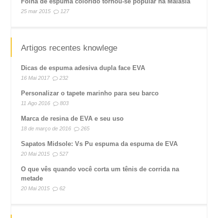
Folha de espuma colorido tornou-se popular na Malásia
25 mar 2015
127
Artigos recentes knowlege
Dicas de espuma adesiva dupla face EVA
16 Mai 2017
232
Personalizar o tapete marinho para seu barco
11 Ago 2016
803
Marca de resina de EVA e seu uso
18 de março de 2016
265
Sapatos Midsole: Vs Pu espuma da espuma de EVA
20 Mai 2015
527
O que vês quando você corta um tênis de corrida na
metade
20 Mai 2015
62