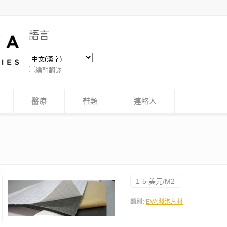
語言
編輯翻譯
醫療
鞋類
連絡人
1-5 美元/M2
類別:
EVA 發泡片材