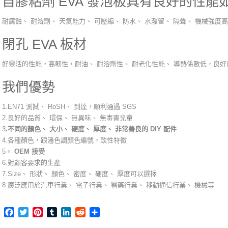
自膠粘劑 EVA 發泡板具有良好的性能
耐腐蝕、 耐溶劑、 天氣能力、 可壓縮、 防水、 水瀦留、 隔聲、 機械強度
閉孔 EVA 板材
好靈活的性能，高韌性，耐油、 耐溶劑性、 耐老化性能、 導熱係數低，良
我們優勢
1.EN71 測試、 RoSH、 到達，順利通過 SGS
2.良好的品質、 環保、 無異味、 無毒害兒童
3
.不同的顏色、 大小、 硬度、 厚度、 非常善良的 DIY 配件
4.各種顏色，跟潘色調顏色編號，軟性特徵
5。
OEM 接受
6.對顧客要求的生產
7.Size、 形狀、 顏色、 密度、 硬度、 厚度可以選擇
8.廣泛應用於汽車行業、 電子行業、 醫藥行業、 移動通信行業、 機械等
Facebook
Twitter
Pinterest
Tumblr
LinkedIn
Reddit
Share