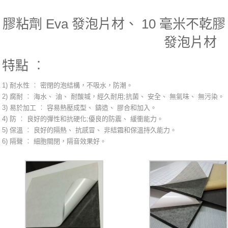
膠粘劑 Eva 發泡片材、 10 毫米不乾膠
發泡片材
特點 ︰
1) 耐水性 ︰ 密閉的泡結構，不吸水，防潮。
2) 腐耐 ︰ 海水、 油、 耐酸堿，經久耐用;抗菌、 安全、 無氣味、 無污染。
3) 易於加工 ︰ 容易熱壓成型、 鑄造、 膠合和加入。
4) 防 ︰ 良好的彈性和抗硬化;優良的防震、 緩衝能力。
5) 保溫 ︰ 良好的隔熱、 抗感冒、 非結霜和保溫持久能力。
6) 隔聲 ︰ 細胞關閉，隔音效果好。