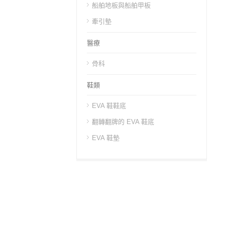
船舶地板與船舶甲板
牽引墊
醫療
骨科
鞋類
EVA 鞋鞋底
翻轉翻牌的 EVA 鞋底
EVA 鞋墊