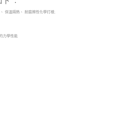
如下 ︰
高、 保溫隔熱、 耐磨擦性化學打樣;
好的力學性能