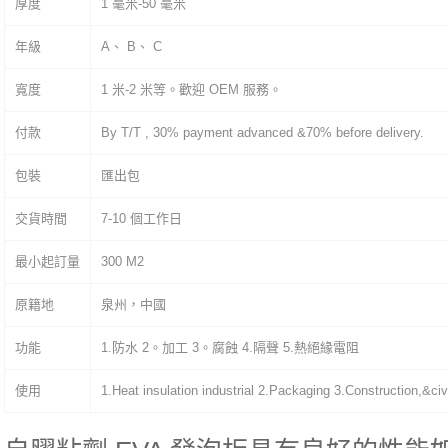
厚度
1 毫米-50 毫米
年級
A、 B、 C
寬度
1 米-2 米等。歡迎 OEM 服務。
付款
By T/T , 30% payment advanced &70% before delivery.
包裝
匯出包
交貨時間
7-10 個工作日
最小起訂量
300 M2
原籍地
泉州，中國
功能
1.防水 2。加工 3。腐蝕 4.隔聲 5.熱絕緣電阻
使用
1.Heat insulation industrial 2.Packaging 3.Construction,&civ