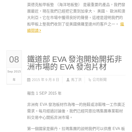
莫德克船甲板墊 （海洋地板墊） 是最重要的產品，我們發
展最近，現在我們已經把它賣到加拿大、 美國、 歐洲和澳
大利亞。它在市場中獲得良好的聲譽。這裡是證明我們的
船甲板上墊我們收到了從美國佛羅里達州的客戶之一。
繼
續閱讀
08
鐵道部 EVA 發泡開始開拓非
洲市場的 EVA 發泡片材
Sep 2015
2015 年 9 月 8 日
馬丁洪
公司新聞
年
報告 1 SEP 2015 年
非洲有 EVA 發泡板材作為唯一的拖鞋或涼鞋唯一工作廣泛
需求。每月經過討論後，我們已經同意拉瑪集團專業鞋材
料交易中心開拓非洲市場。
第一個國家是蘇丹，拉瑪集團的説明我們可以供應 EVA 板