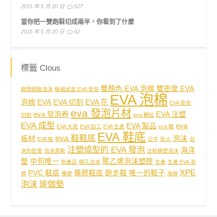
2015 年 5 月 20 日
527
當你把一雙跑鞋切成兩半，你看到了什麼
2015 年 5 月 20 日
62
標籤 Clous
雙顏色 EVA 泡棉
雙密度 EVA
關閉細胞泡沫
壓縮成型 EVA 發泡
EVA 泡棉
泡棉
EVA
EVA 切割
EVA 花
EVA 發泡
eva 發泡片材
eva 發泡卷
EVA 注塑
切割
eva 顆粒
EVA 成型
EVA 製品
eva
EVA 大底
EVA 加工
EVA 生產
eva 輥
EVA 鞋底
eva 鞋鞋底
板材
泡沫
EVA 鞋
公平
防火
泡
注塑成型的 EVA 發泡
海洋
沫的密度
泡沫柔軟
注射模塑泡沫
墊
中旬唯一
聚乙烯泡沫塑膠
新產品
開孔泡沫
生產
生產 EVA 泡
XPE
PVC 鞋底
橡膠鞋底
跑步鞋
唯一的鞋子
棉
橡膠
海綿
泡沫
瑜伽墊