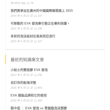
08 2015 Sep
79
我們將參加在廣州的中國國際橡塑展上 2015
2015 年 4 月 22 日
137
可移動的 EVA 發泡牽引墊正在專利保護。
2015 年 3 月 25 日
239
多彩的泡沫板材在馬來西亞流行
2015 年 3 月 25 日
127
最近的知識庫文章
小貼士的雙面膠 EVA 發泡
2017 年 5 月 16 日
232
自訂你的船海洋墊
2016 年 8 月 11 日
803
EVA 樹脂品牌和它的使用
2016 年 3 月 18 日
265
鞋中底 ︰ EVA 發泡 vs 聚氨酯泡沫塑膠