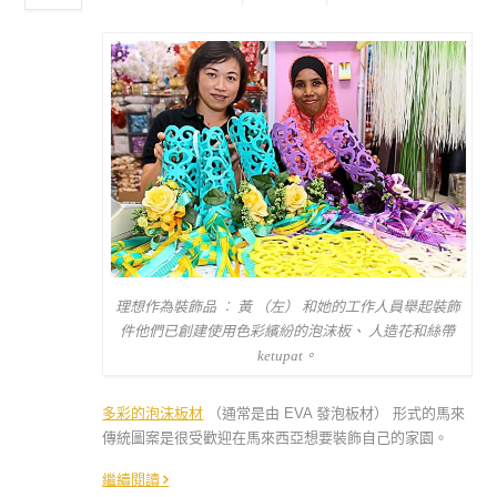
理想作為裝飾品 ︰ 黃 （左） 和她的工作人員舉起裝飾
件他們已創建使用色彩繽紛的泡沫板、 人造花和絲帶
ketupat。
多彩的泡沫板材
（通常是由 EVA 發泡板材） 形式的馬來
傳統圖案是很受歡迎在馬來西亞想要裝飾自己的家園。
繼續閱讀