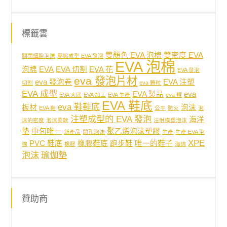
標籤雲
雙顏色 EVA 泡棉
雙密度 EVA
關閉細胞泡沫
壓縮成型 EVA 發泡
EVA 泡棉
泡棉
EVA
EVA 切割
EVA 花
EVA 發泡
eva 發泡片材
eva 發泡卷
EVA 注塑
切割
eva 顆粒
EVA 成型
EVA 製品
eva
EVA 大底
EVA 加工
EVA 生產
eva 輥
EVA 鞋底
eva 鞋鞋底
板材
泡沫
EVA 鞋
公平
防火
泡
注塑成型的 EVA 發泡
海洋
沫的密度
泡沫柔軟
注射模塑泡沫
墊
中旬唯一
聚乙烯泡沫塑膠
新產品
開孔泡沫
生產
生產 EVA 泡
XPE
PVC 鞋底
橡膠鞋底
跑步鞋
唯一的鞋子
棉
橡膠
海綿
泡沫
瑜伽墊
贊助商