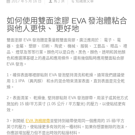
2017 年 5 月 16 日
馬丁洪
知識庫文章
如何使用雙面塗膠 EVA 發泡體粘合
與他人更快、 更好地
雙面塗膠 EVA 發泡體是重量輕雙面背膠，廣泛應用於︰ 電子、 電
器、 金屬、 塑膠、 印刷、 陶瓷、 機械、 服裝、 工藝品、 贈品、 禮
品、 煙草及等等行業。顏色可以是白色，黑色，顏色，透明和其他顏
色和應選擇基礎上的產品和應用條件。還有幾個點時應用雙面粘合膠
EVA 發泡。
1，確保表面哪裡膠粘劑 EVA 發泡堅持清洗和乾燥，通常我們建議使
用 1:1 IPA （異丙醇） 和水的混合物來清潔表面，直到表面是完全乾
燥。
2，表面清潔、 乾燥後, 堅持膠粘劑 EVA 發泡膠帶，用滾子或其他方式
施加約 15 磅/平方英寸 (1.05 公斤 / 平方釐米) 的壓力，以使粘結更有
效。
3，剝開紙
EVA 泡棉膠帶
並堅持到磁帶使用同一個應用的 15 磅/平方
英寸的壓力，使粘接更多有效的另一種材料。如果你想要刪除的泡沫，
你應該增加壓力但不是出時效的粘接材料。