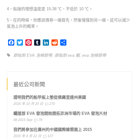
4，粘接的理想溫度是 15-38 ℃，不低於 10 ℃。
5，在的時候，你應該債券一端首先，然後慢慢到另一端，這可以減少
氣泡上升的概率。
Facebook
Twitter
Pinterest
Tumblr
LinkedIn
Reddit
Share
膠粘劑 EVA 泡棉膠帶
,
膠粘劑 eva 輥
,
eva 泡棉膠帶
最近公司新聞
證明我們的船甲板上墊從佛羅里達州美國
2016 年 10 月 20 日
270
鐵道部 EVA 發泡開始開拓非洲市場的 EVA 發泡片材
08 2015 Sep
79
我們將參加在廣州的中國國際橡塑展上 2015
2015 年 4 月 22 日
137