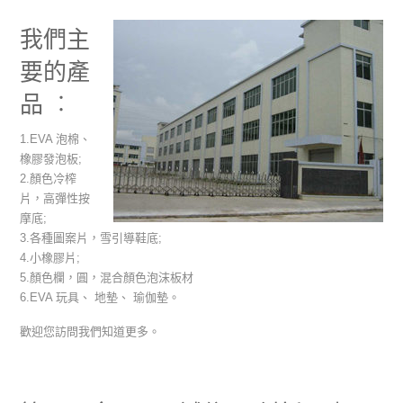
我們主
要的產
品 ︰
1.EVA 泡棉、
橡膠發泡板;
2.顏色冷榨
片，高彈性按
摩底;
3.各種圖案片，雪引導鞋底;
4.小橡膠片;
5.顏色欄，圓，混合顏色泡沫板材
6.EVA 玩具、 地墊、 瑜伽墊。
歡迎您訪問我們知道更多。