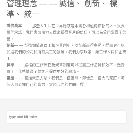
管理理念 — — 誠信、 創新、 標
準、 統一
誠信為本
— — 那些人生活在世界應該是本篤會和值得信賴的人。只要
我們承諾，我們應該盡力去做來獲得客戶的信任，可以為公司贏得了榮
譽。
創新
— — 創造價值為員工和企業創新，以創新贏得主動，從而更可以
加速我們的公司和所有員工的發展。我們力求以第一類工作人員和企業
！
標準
— — 嚴格的工作流程及規章制度可以提高工作品質和效率，激發
員工工作熱情為了給客戶提供更好的服務。
團結
— — 團結就是力量。我們是一個團隊，即使是一個大的家庭。每
個人都發揮自己的實力，實現我們的共同目標 ！