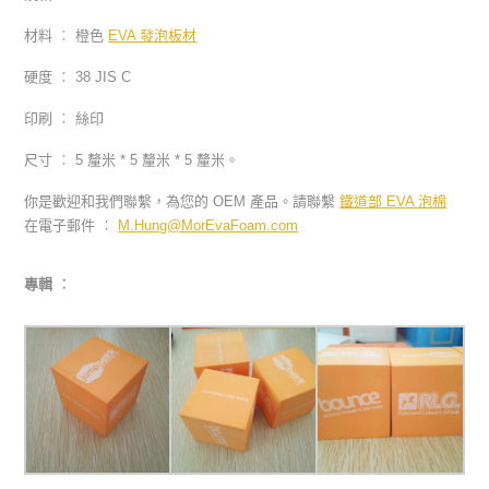
材料 ︰ 橙色
EVA 發泡板材
硬度 ︰ 38 JIS C
印刷 ︰ 絲印
尺寸 ︰ 5 釐米 * 5 釐米 * 5 釐米。
你是歡迎和我們聯繫，為您的 OEM 產品。請聯繫
鐵道部 EVA 泡棉
在電子郵件 ︰
M.Hung@MorEvaFoam.com
專輯 ︰