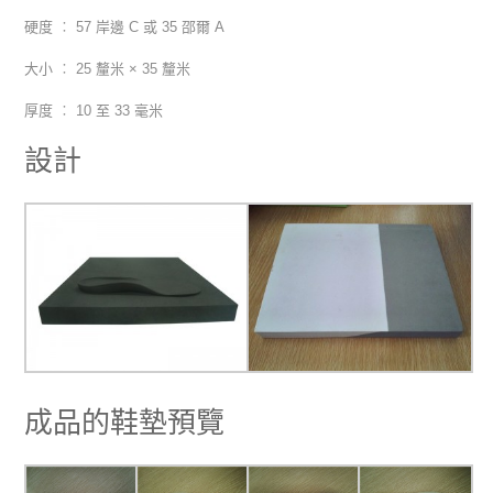
硬度 ︰ 57 岸邊 C 或 35 邵爾 A
大小 ︰ 25 釐米 × 35 釐米
厚度 ︰ 10 至 33 毫米
設計
成品的鞋墊預覽