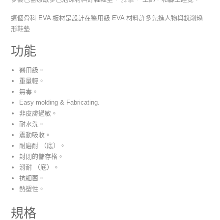
這個骨科 EVA 板材是設計在醫用級 EVA 材料許多先進人物與銑削矯
形鞋墊
功能
醫用級。
重量輕。
無毒。
Easy molding & Fabricating.
非皮膚過敏。
耐水洗。
震動吸收。
耐磨耐 （底）。
封閉的儲存格。
滑耐 （底）。
抗細菌。
熱塑性。
規格