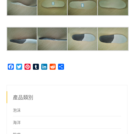
Facebook
Twitter
Pinterest
Tumblr
LinkedIn
Reddit
Share
產品類別
泡沫
海洋