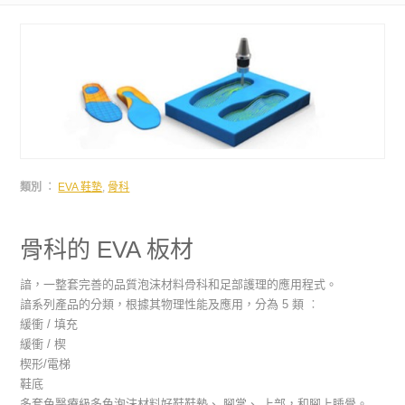
類別 ︰
EVA 鞋墊
,
骨科
骨科的 EVA 板材
諳，一整套完善的品質泡沫材料骨科和足部護理的應用程式。
諳系列產品的分類，根據其物理性能及應用，分為 5 類 ︰
緩衝 / 填充
緩衝 / 楔
楔形/電梯
鞋底
多套色醫療級多色泡沫材料好鞋鞋墊、 腳掌、 上部，和腳上睡覺。