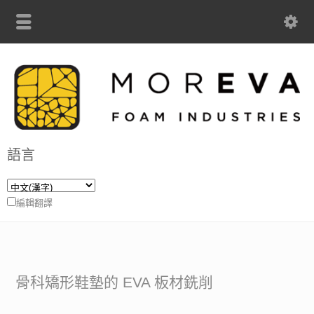
語言
編輯翻譯
骨科矯形鞋墊的 EVA 板材銑削