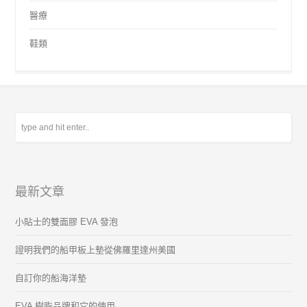
醫療
鞋類
最新文章
小貼士的雙面膠 EVA 發泡
證明我們的船甲板上墊從佛羅里達州美國
自訂你的船海洋墊
EVA 樹脂品牌和它的使用