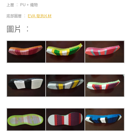
上層 ︰ PU + 織物
底部圖層 ︰
EVA 發泡片材
圖片 ︰