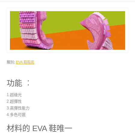
類別:
EVA 鞋鞋底
功能 ︰
1.超級光
2.超彈性
3.高彈性能力
4.多色可選
材料的 EVA 鞋唯一