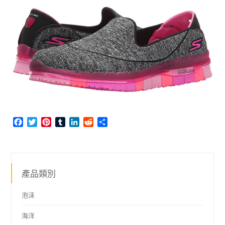
Facebook
Twitter
Pinterest
Tumblr
LinkedIn
Reddit
Share
產品類別
泡沫
海洋