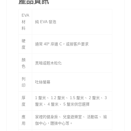
產品資訊
EVA
材
純 EVA 發泡
料
硬
通常 40º 岸邊 C，或按客戶要求
度
顏
黑暗或輕木粒化
木粒 EVA 拼圖墊
色
列
吐絲螢幕
印
厚
1 釐米、 1.2 釐米、 1.5 釐米、 2 釐米、 3
度
釐米、 4 釐米、 5 釐米供您選擇
應
家裡的健身房、 兒童遊樂室、 活動區、 瑜
用
伽中心，體操中心等。