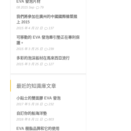
EVA 發泡片材
08 2015 Sep
79
我們將參加在廣州的中國國際橡塑展
上 2015
2015 年 4 月 22 日
137
可移動的 EVA 發泡牽引墊正在專利保
護。
2015 年 3 月 25 日
239
多彩的泡沫板材在馬來西亞流行
2015 年 3 月 25 日
127
最近的知識庫文章
小貼士的雙面膠 EVA 發泡
2017 年 5 月 16 日
232
自訂你的船海洋墊
2016 年 8 月 11 日
803
EVA 樹脂品牌和它的使用