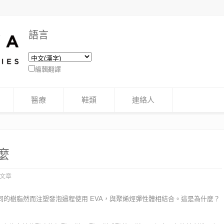
語言
編輯翻譯
醫療
鞋類
連絡人
麼
文章
的樹脂然而注塑發泡過程使用 EVA，與聚烯烴彈性體相結合。這是為什麼？