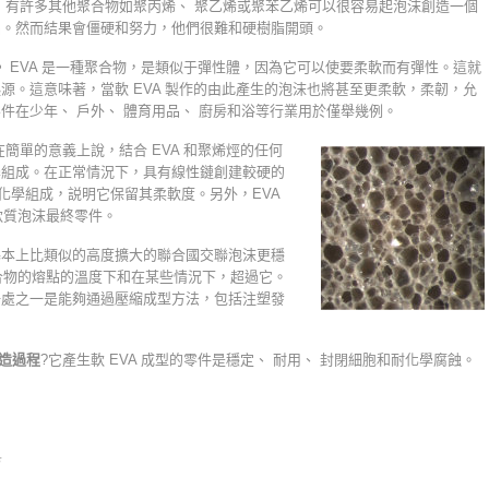
？
有許多其他聚合物如聚丙烯、 聚乙烯或聚苯乙烯可以很容易起泡沫創造一個
品。然而結果會僵硬和努力，他們很難和硬樹脂開頭。
。
EVA 是一種聚合物，是類似于彈性體，因為它可以使要柔軟而有彈性。這就
源。這意味著，當軟 EVA 製作的由此產生的泡沫也將甚至更柔軟，柔韌，允
件在少年、 戶外、 體育用品、 廚房和浴等行業用於僅舉幾例。
簡單的意義上說，結合 EVA 和聚烯烴的任何
學組成。在正常情況下，具有線性鏈創建較硬的
定化學組成，説明它保留其柔軟度。另外，EVA
軟質泡沫最終零件。
，基本上比類似的高度擴大的聯合國交聯泡沫更穩
合物的熔點的溫度下和在某些情況下，超過它。
外好處之一是能夠通過壓縮成型方法，包括注塑發
製造過程
?它產生軟 EVA 成型的零件是穩定、 耐用、 封閉細胞和耐化學腐蝕。