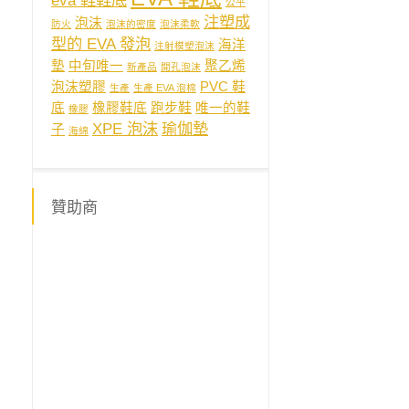
eva 鞋鞋底
公平
注塑成
泡沫
防火
泡沫的密度
泡沫柔軟
型的 EVA 發泡
海洋
注射模塑泡沫
墊
中旬唯一
聚乙烯
新產品
開孔泡沫
泡沫塑膠
PVC 鞋
生產
生產 EVA 泡棉
底
橡膠鞋底
跑步鞋
唯一的鞋
橡膠
XPE 泡沫
瑜伽墊
子
海綿
贊助商