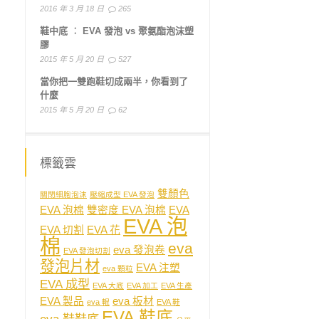
2016 年 3 月 18 日
265
鞋中底 ︰ EVA 發泡 vs 聚氨酯泡沫塑
膠
2015 年 5 月 20 日
527
當你把一雙跑鞋切成兩半，你看到了
什麼
2015 年 5 月 20 日
62
標籤雲
雙顏色
關閉細胞泡沫
壓縮成型 EVA 發泡
EVA 泡棉
雙密度 EVA 泡棉
EVA
EVA 泡
EVA 切割
EVA 花
棉
eva
eva 發泡卷
EVA 發泡切割
發泡片材
EVA 注塑
eva 顆粒
EVA 成型
EVA 大底
EVA 加工
EVA 生產
EVA 製品
eva 板材
eva 輥
EVA 鞋
EVA 鞋底