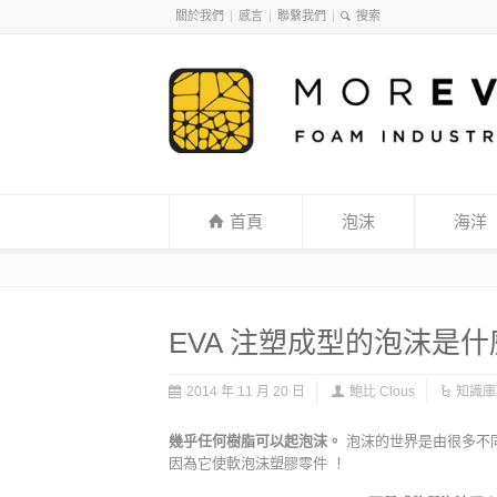
關於我們
感言
聯繫我們
首頁
泡沫
海洋
EVA 注塑成型的泡沫是什
2014 年 11 月 20 日
鮑比 Clous
知識庫
幾乎任何樹脂可以起泡沫。
泡沫的世界是由很多不同
因為它使軟泡沫塑膠零件 ！