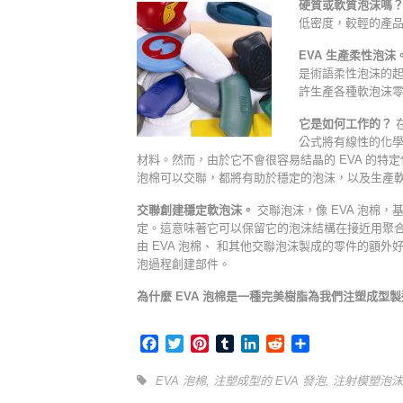
硬質或軟質泡沫嗎
低密度，較輕的產
EVA 生產柔性泡沫
是術語柔性泡沫的起
許生產各種軟泡沫零
它是如何工作的？
在
公式將有線性的化
材料。然而，由於它不會很容易結晶的 EVA 的特
泡棉可以交聯，都將有助於穩定的泡沫，以及生產
交聯創建穩定軟泡沫。
交聯泡沫，像 EVA 泡棉
定。這意味著它可以保留它的泡沫結構在接近用聚
由 EVA 泡棉、 和其他交聯泡沫製成的零件的額
泡過程創建部件。
為什麼 EVA 泡棉是一種完美樹脂為我們注塑成型
Facebook
Twitter
Pinterest
Tumblr
LinkedIn
Reddit
Share
EVA 泡棉
,
注塑成型的 EVA 發泡
,
注射模塑泡沫