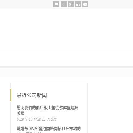
最近公司新聞
證明我們的船甲板上墊從佛羅里達州
美國
2016 年 10 月 20 日
270
鐵道部 EVA 發泡開始開拓非洲市場的